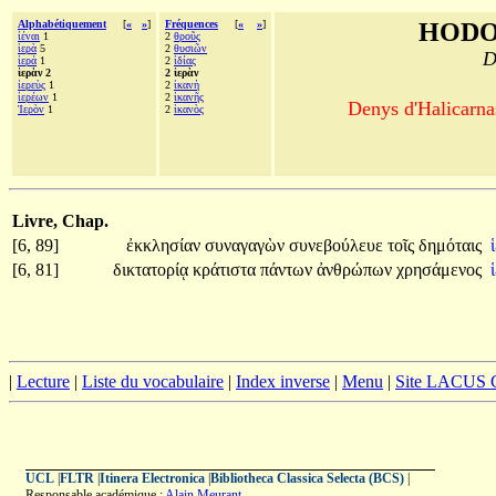
Alphabétiquement
[
«
»
]
Fréquences
[
«
»
]
HODO
ἰέναι
1
2
θροῦς
ἱερὰ
5
2
θυσιῶν
D
ἱερά
1
2
ἰδίας
ἱερὰν 2
2 ἱερὰν
ἱερεὺς
1
2
ἱκανὴ
ἱερέων
1
2
ἱκανῆς
Denys d'Halicarnas
Ἱερὸν
1
2
ἱκανὸς
Livre, Chap.
[6, 89]
ἐκκλησίαν
συναγαγὼν
συνεβούλευε
τοῖς
δημόταις
[6, 81]
δικτατορίᾳ
κράτιστα
πάντων
ἀνθρώπων
χρησάμενος
|
Lecture
|
Liste du vocabulaire
|
Index inverse
|
Menu
|
Site LACUS
UCL
|
FLTR
|
Itinera Electronica
|
Bibliotheca Classica Selecta (BCS)
|
Responsable académique :
Alain Meurant