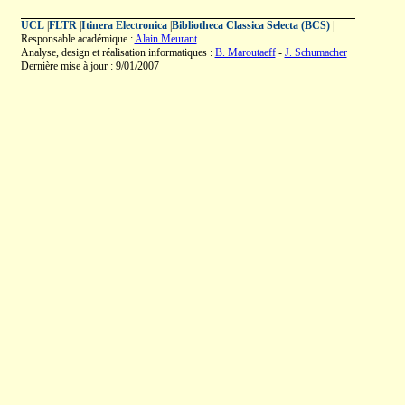
UCL
|
FLTR
|
Itinera Electronica
|
Bibliotheca Classica Selecta (BCS)
|
Responsable académique :
Alain Meurant
Analyse, design et réalisation informatiques :
B. Maroutaeff
-
J. Schumacher
Dernière mise à jour : 9/01/2007