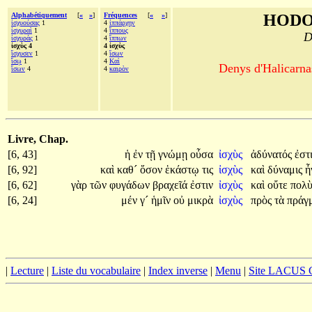
Alphabétiquement
[
«
»
]
Fréquences
[
«
»
]
HODO
ἰσχυούσας
1
4
ἱππάρχην
ἰσχυραὶ
1
4
ἵππους
D
ἰσχυράς
1
4
ἵππων
ἰσχὺς 4
4 ἰσχὺς
ἴσχυσεν
1
4
ἴσων
ἴσῳ
1
4
Καὶ
Denys d'Halicarnas
ἴσων
4
4
καιρὸν
Livre, Chap.
[6, 43]
ἡ
ἐν
τῇ
γνώμῃ
οὖσα
ἰσχὺς
ἀδύνατός
ἐστ
[6, 92]
καὶ
καθ´
ὅσον
ἑκάστῳ
τις
ἰσχὺς
καὶ
δύναμις
ἦ
[6, 62]
γὰρ
τῶν
φυγάδων
βραχεῖά
ἐστιν
ἰσχὺς
καὶ
οὔτε
πολ
[6, 24]
μέν
γ´
ἡμῖν
οὐ
μικρὰ
ἰσχὺς
πρὸς
τὰ
πράγ
|
Lecture
|
Liste du vocabulaire
|
Index inverse
|
Menu
|
Site LACUS