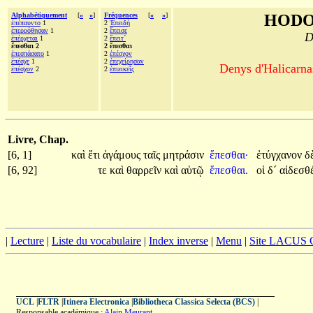
Alphabétiquement
[
«
»
]
Fréquences
[
«
»
]
HODO
ἐπέπαυντο
1
2
Ἐπειδὴ
ἐπερρόθησαν
1
2
ἔπεισε
D
ἐπέρχεται
1
2
ἔπειτ´
ἕπεσθαι 2
2 ἕπεσθαι
ἐπεσπάσατο
1
2
ἐπέσχον
ἐπέσχε
1
2
ἐπεχείρησαν
Denys d'Halicarnas
ἐπέσχον
2
2
ἐπιεικεῖς
Livre, Chap.
[6, 1]
καὶ
ἔτι
ἀγάμους
ταῖς
μητράσιν
ἕπεσθαι·
ἐτύγχανον
δ
[6, 92]
τε
καὶ
θαρρεῖν
καὶ
αὑτῷ
ἕπεσθαι.
οἱ
δ´
αἰδεσθ
|
Lecture
|
Liste du vocabulaire
|
Index inverse
|
Menu
|
Site LACUS
UCL
|
FLTR
|
Itinera Electronica
|
Bibliotheca Classica Selecta (BCS)
|
Responsable académique :
Alain Meurant