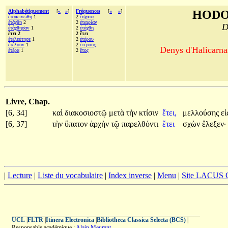
Alphabétiquement
[
«
»
]
Fréquences
[
«
»
]
HODO
ἐταπεινώθη
1
2
ἔσχατα
ἐτάχθη
2
2
ἑταιρίαν
D
ἐτάχθησαν
1
2
ἐτάχθη
ἔτει 2
2 ἔτει
ἐτελεύτησε
1
2
ἑτέρου
ἐτέλουν
1
2
ἑτέρους
Denys d'Halicarnas
ἑτέρα
1
2
ἔτος
Livre, Chap.
[6, 34]
καὶ
διακοσιοστῷ
μετὰ
τὴν
κτίσιν
ἔτει,
μελλούσης
εἰ
[6, 37]
τὴν
ὕπατον
ἀρχὴν
τῷ
παρελθόντι
ἔτει
σχὼν
ἔλεξεν·
|
Lecture
|
Liste du vocabulaire
|
Index inverse
|
Menu
|
Site LACUS
UCL
|
FLTR
|
Itinera Electronica
|
Bibliotheca Classica Selecta (BCS)
|
Responsable académique :
Alain Meurant