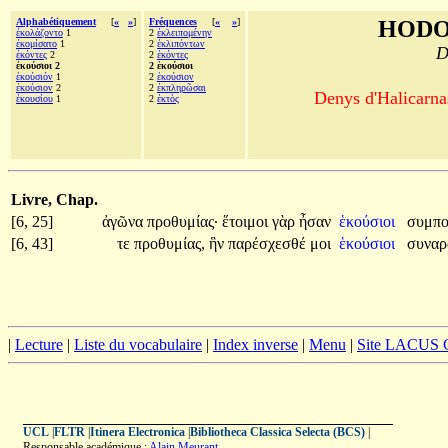
Alphabétiquement
[
«
»
]
Fréquences
[
«
»
]
HODO
ἐκολάζοντο
1
2
ἐκλειπομένην
ἐκομίσατο
1
2
ἐκλιπόντων
D
ἑκόντες
2
2
ἑκόντες
ἑκούσιοι 2
2 ἑκούσιοι
ἑκούσιόν
1
2
ἑκούσιον
ἑκούσιον
2
2
ἐκπληρῶσαι
Denys d'Halicarnas
ἑκουσίου
1
2
ἐκτὸς
Livre, Chap.
[6, 25]
ἀγῶνα
προθυμίας·
ἕτοιμοι
γὰρ
ἦσαν
ἑκούσιοι
συμπο
[6, 43]
τε
προθυμίας,
ἣν
παρέσχεσθέ
μοι
ἑκούσιοι
συναρ
|
Lecture
|
Liste du vocabulaire
|
Index inverse
|
Menu
|
Site LACUS
UCL
|
FLTR
|
Itinera Electronica
|
Bibliotheca Classica Selecta (BCS)
|
Responsable académique :
Alain Meurant