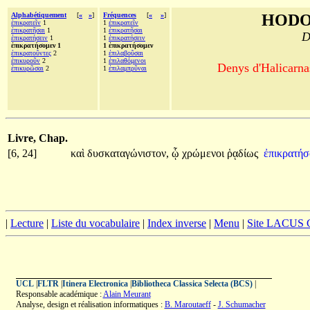
Alphabétiquement
[
«
»
]
Fréquences
[
«
»
]
HODO
ἐπικρατεῖν
1
1
ἐπικρατεῖν
ἐπικρατῆσαι
1
1
ἐπικρατῆσαι
D
ἐπικρατήσειν
1
1
ἐπικρατήσειν
ἐπικρατήσομεν 1
1 ἐπικρατήσομεν
ἐπικρατοῦντες
2
1
ἐπιλαβοῦσαι
ἐπικυροῦν
2
1
ἐπιλαθόμενοι
Denys d'Halicarnas
ἐπικυρῶσαι
2
1
ἐπιλαμπρῦναι
Livre, Chap.
[6, 24]
καὶ
δυσκαταγώνιστον,
ᾧ
χρώμενοι
ῥᾳδίως
ἐπικρατή
|
Lecture
|
Liste du vocabulaire
|
Index inverse
|
Menu
|
Site LACUS
UCL
|
FLTR
|
Itinera Electronica
|
Bibliotheca Classica Selecta (BCS)
|
Responsable académique :
Alain Meurant
Analyse, design et réalisation informatiques :
B. Maroutaeff
-
J. Schumacher