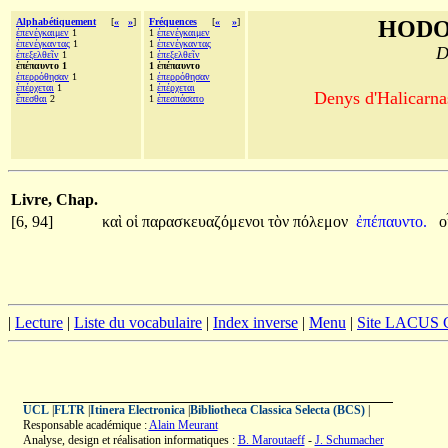
Alphabétiquement
[
«
»
]
Fréquences
[
«
»
]
HODO
ἐπενέγκαιμεν
1
1
ἐπενέγκαιμεν
ἐπενέγκαντας
1
1
ἐπενέγκαντας
D
ἐπεξελθεῖν
1
1
ἐπεξελθεῖν
ἐπέπαυντο 1
1 ἐπέπαυντο
ἐπερρόθησαν
1
1
ἐπερρόθησαν
ἐπέρχεται
1
1
ἐπέρχεται
Denys d'Halicarnas
ἕπεσθαι
2
1
ἐπεσπάσατο
Livre, Chap.
[6, 94]
καὶ
οἱ
παρασκευαζόμενοι
τὸν
πόλεμον
ἐπέπαυντο.
ο
|
Lecture
|
Liste du vocabulaire
|
Index inverse
|
Menu
|
Site LACUS
UCL
|
FLTR
|
Itinera Electronica
|
Bibliotheca Classica Selecta (BCS)
|
Responsable académique :
Alain Meurant
Analyse, design et réalisation informatiques :
B. Maroutaeff
-
J. Schumacher