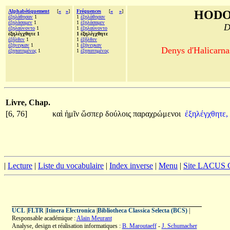
Alphabétiquement
[
«
»
]
Fréquences
[
«
»
]
HODO
ἐξηλάθησαν
1
1
ἐξηλάθησαν
ἐξηλάσαμεν
1
1
ἐξηλάσαμεν
D
ἐξηλαύνοντο
1
1
ἐξηλαύνοντο
ἐξηλέγχθητε 1
1 ἐξηλέγχθητε
ἐξῆλθεν
1
1
ἐξῆλθεν
ἐξήνεγκαν
1
1
ἐξήνεγκαν
Denys d'Halicarnas
ἐξηπατημένος
1
1
ἐξηπατημένος
Livre, Chap.
[6, 76]
καὶ
ἡμῖν
ὥσπερ
δούλοις
παραχρώμενοι
ἐξηλέγχθητε,
|
Lecture
|
Liste du vocabulaire
|
Index inverse
|
Menu
|
Site LACUS
UCL
|
FLTR
|
Itinera Electronica
|
Bibliotheca Classica Selecta (BCS)
|
Responsable académique :
Alain Meurant
Analyse, design et réalisation informatiques :
B. Maroutaeff
-
J. Schumacher