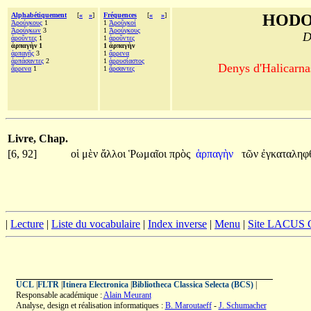
Alphabétiquement
[
«
»
]
Fréquences
[
«
»
]
HODO
Ἀρούγκους
1
1
Ἀροῦγκοί
Ἀρούγκων
3
1
Ἀρούγκους
D
ἀροῦντες
1
1
ἀροῦντες
ἁρπαγὴν 1
1 ἁρπαγὴν
ἁρπαγῆς
3
1
ἄρρενα
ἁρπάσαντες
2
1
ἀρρυσίαστος
Denys d'Halicarnas
ἄρρενα
1
1
ἄρσαντες
Livre, Chap.
[6, 92]
οἱ
μὲν
ἄλλοι
Ῥωμαῖοι
πρὸς
ἁρπαγὴν
τῶν
ἐγκαταληφ
|
Lecture
|
Liste du vocabulaire
|
Index inverse
|
Menu
|
Site LACUS
UCL
|
FLTR
|
Itinera Electronica
|
Bibliotheca Classica Selecta (BCS)
|
Responsable académique :
Alain Meurant
Analyse, design et réalisation informatiques :
B. Maroutaeff
-
J. Schumacher