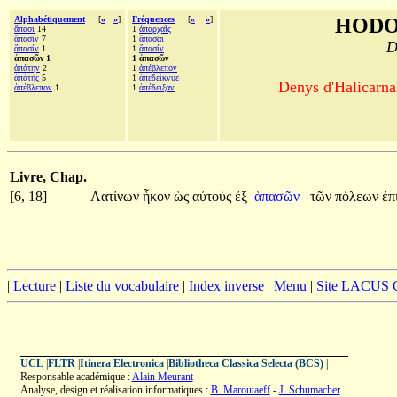
Alphabétiquement
[
«
»
]
Fréquences
[
«
»
]
HODO
ἅπασι
14
1
ἀπαρχαῖς
ἅπασιν
7
1
ἅπασαι
D
ἅπασίν
1
1
ἅπασίν
ἁπασῶν 1
1 ἁπασῶν
ἀπάτην
2
1
ἀπέβλεπον
ἀπάτης
5
1
ἀπεδείκνυε
Denys d'Halicarnas
ἀπέβλεπον
1
1
ἀπέδειξαν
Livre, Chap.
[6, 18]
Λατίνων
ἧκον
ὡς
αὐτοὺς
ἐξ
ἁπασῶν
τῶν
πόλεων
ἐπ
|
Lecture
|
Liste du vocabulaire
|
Index inverse
|
Menu
|
Site LACUS
UCL
|
FLTR
|
Itinera Electronica
|
Bibliotheca Classica Selecta (BCS)
|
Responsable académique :
Alain Meurant
Analyse, design et réalisation informatiques :
B. Maroutaeff
-
J. Schumacher