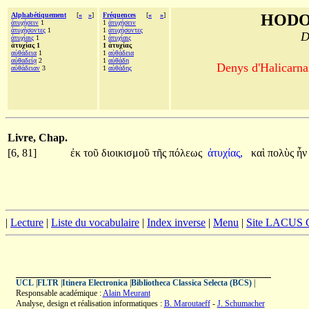
Alphabétiquement
[
«
»
]
Fréquences
[
«
»
]
HODO
ἀτυχήσειν
1
1
ἀτυχήσειν
ἀτυχήσοντες
1
1
ἀτυχήσοντες
D
ἀτυχίαις
1
1
ἀτυχίαις
ἀτυχίας 1
1 ἀτυχίας
αὐθάδεια
1
1
αὐθάδεια
αὐθαδείᾳ
2
1
αὐθάδη
Denys d'Halicarnas
αὐθάδειαν
3
1
αὐθάδης
Livre, Chap.
[6, 81]
ἐκ
τοῦ
διοικισμοῦ
τῆς
πόλεως
ἀτυχίας,
καὶ
πολὺς
ἦ
|
Lecture
|
Liste du vocabulaire
|
Index inverse
|
Menu
|
Site LACUS
UCL
|
FLTR
|
Itinera Electronica
|
Bibliotheca Classica Selecta (BCS)
|
Responsable académique :
Alain Meurant
Analyse, design et réalisation informatiques :
B. Maroutaeff
-
J. Schumacher