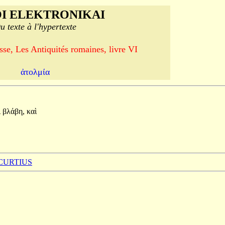
I ELEKTRONIKAI
u texte à l'hypertexte
se, Les Antiquités romaines, livre VI
ἀτολμία
ι
βλάβη,
καὶ
 CURTIUS