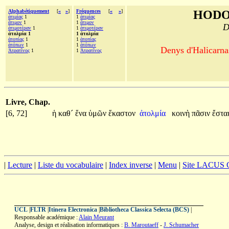
Alphabétiquement
[
«
»
]
Fréquences
[
«
»
]
HODO
ἀτιμίας
1
1
ἀτιμίας
ἄτιμον
1
1
ἄτιμον
D
ἀτιμοτέραν
1
1
ἀτιμοτέραν
ἀτολμία 1
1 ἀτολμία
ἀτοπίας
1
1
ἀτοπίας
ἀτόπων
1
1
ἀτόπων
Denys d'Halicarnas
Ἀτρατῖνος
1
1
Ἀτρατῖνος
Livre, Chap.
[6, 72]
ἡ
καθ´
ἕνα
ὑμῶν
ἕκαστον
ἀτολμία
κοινὴ
πᾶσιν
ἔστα
|
Lecture
|
Liste du vocabulaire
|
Index inverse
|
Menu
|
Site LACUS
UCL
|
FLTR
|
Itinera Electronica
|
Bibliotheca Classica Selecta (BCS)
|
Responsable académique :
Alain Meurant
Analyse, design et réalisation informatiques :
B. Maroutaeff
-
J. Schumacher