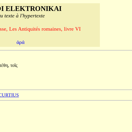
I ELEKTRONIKAI
u texte à l'hypertexte
se, Les Antiquités romaines, livre VI
ἀρά
τέθη,
τοῖς
 CURTIUS