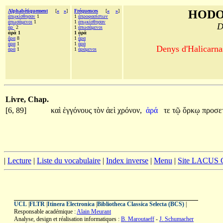
Alphabétiquement
[
«
»
]
Fréquences
[
«
»
]
HODO
ἀπῳκίσθησαν
1
1
ἀπροφασίστων
ἀπωσάμενοι
1
1
ἀπῳκίσθησαν
D
ἆρ´
2
1
ἀπωσάμενοι
ἀρά 1
1 ἀρά
ἄρα
8
1
ἆρα
ἆρα
1
1
ἆρά
Denys d'Halicarnas
ἆρά
1
1
ἀράμενοι
Livre, Chap.
[6, 89]
καὶ
ἐγγόνους
τὸν
ἀεὶ
χρόνον,
ἀρά
τε
τῷ
ὅρκῳ
προσε
|
Lecture
|
Liste du vocabulaire
|
Index inverse
|
Menu
|
Site LACUS
UCL
|
FLTR
|
Itinera Electronica
|
Bibliotheca Classica Selecta (BCS)
|
Responsable académique :
Alain Meurant
Analyse, design et réalisation informatiques :
B. Maroutaeff
-
J. Schumacher