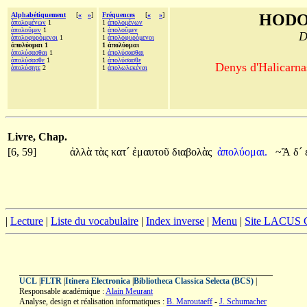
Alphabétiquement
[
«
»
]
Fréquences
[
«
»
]
HODO
ἀπολομένων
1
1
ἀπολομένων
ἀπολοῦμεν
1
1
ἀπολοῦμεν
D
ἀπολοφυρόμενοι
1
1
ἀπολοφυρόμενοι
ἀπολύομαι 1
1 ἀπολύομαι
ἀπολύσασθαι
1
1
ἀπολύσασθαι
ἀπολύσασθε
1
1
ἀπολύσασθε
Denys d'Halicarnas
ἀπολύσητε
2
1
ἀπολωλεκέναι
Livre, Chap.
[6, 59]
ἀλλὰ
τὰς
κατ´
ἐμαυτοῦ
διαβολὰς
ἀπολύομαι.
~Ἃ
δ´
|
Lecture
|
Liste du vocabulaire
|
Index inverse
|
Menu
|
Site LACUS
UCL
|
FLTR
|
Itinera Electronica
|
Bibliotheca Classica Selecta (BCS)
|
Responsable académique :
Alain Meurant
Analyse, design et réalisation informatiques :
B. Maroutaeff
-
J. Schumacher