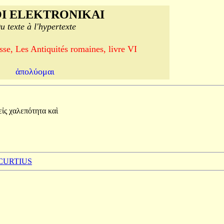
I ELEKTRONIKAI
u texte à l'hypertexte
se, Les Antiquités romaines, livre VI
ἀπολύομαι
εἰς
χαλεπότητα
καὶ
 CURTIUS