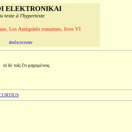
I ELEKTRONIKAI
u texte à l'hypertexte
se, Les Antiquités romaines, livre VI
ἀπέκτειναν
οἱ
δὲ
τοῖς
ἔτι
μαχομένοις
 CURTIUS