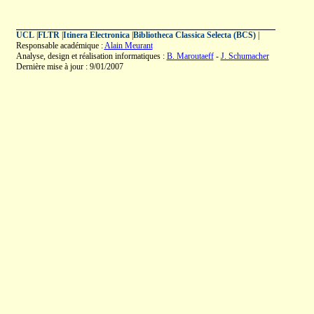
UCL
|
FLTR
|
Itinera Electronica
|
Bibliotheca Classica Selecta (BCS)
|
Responsable académique :
Alain Meurant
Analyse, design et réalisation informatiques :
B. Maroutaeff
-
J. Schumacher
Dernière mise à jour : 9/01/2007