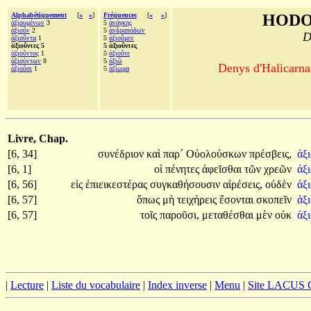
Alphabétiquement
[
«
»
]
Fréquences
[
«
»
]
HODO
ἀξιουμένων
3
5
ἀνάγκης
ἀξιοῦν
2
5
ἀνδραπόδων
D
ἀξιοῦντα
1
5
ἀξιοῦμεν
ἀξιοῦντες 5
5 ἀξιοῦντες
ἀξιοῦντος
1
5
ἀξιοῦτε
ἀξιούντων
8
5
ἀξιῶ
Denys d'Halicarnas
ἀξιοῦσι
1
5
ἀξίωμα
Livre, Chap.
[6, 34]
συνέδριον
καὶ
παρ´
Οὐολούσκων
πρέσβεις,
ἀξ
[6, 1]
οἱ
πένητες
ἀφεῖσθαι
τῶν
χρεῶν
ἀξ
[6, 56]
εἰς
ἐπιεικεστέρας
συγκαθήσουσιν
αἱρέσεις,
οὐδὲν
ἀξ
[6, 57]
ὅπως
μὴ
τειχήρεις
ἔσονται
σκοπεῖν
ἀξι
[6, 57]
τοῖς
παροῦσι,
μεταθέσθαι
μὲν
οὐκ
ἀξ
|
Lecture
|
Liste du vocabulaire
|
Index inverse
|
Menu
|
Site LACUS