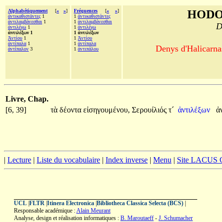
Alphabétiquement
[
«
»
]
Fréquences
[
«
»
]
HODO
ἀντικαθιστάντες
1
1
ἀντικαθιστάντες
ἀντιλαμβάνεσθαι
1
1
ἀντιλαμβάνεσθαι
D
ἀντιλέγω
1
1
ἀντιλέγω
ἀντιλέξων 1
1 ἀντιλέξων
Ἀντίου
1
1
Ἀντίου
ἀντίπαλα
1
1
ἀντίπαλα
Denys d'Halicarnas
ἀντίπαλον
3
1
ἀντιπάλου
Livre, Chap.
[6, 39]
τὰ
δέοντα
εἰσηγουμένου,
Σερουίλιός
τ´
ἀντιλέξων
ἀ
|
Lecture
|
Liste du vocabulaire
|
Index inverse
|
Menu
|
Site LACUS
UCL
|
FLTR
|
Itinera Electronica
|
Bibliotheca Classica Selecta (BCS)
|
Responsable académique :
Alain Meurant
Analyse, design et réalisation informatiques :
B. Maroutaeff
-
J. Schumacher