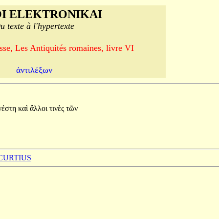
I ELEKTRONIKAI
u texte à l'hypertexte
se, Les Antiquités romaines, livre VI
ἀντιλέξων
νέστη
καὶ
ἄλλοι
τινὲς
τῶν
 CURTIUS