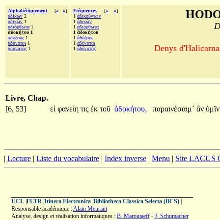
Alphabétiquement
[
«
»
]
Fréquences
[
«
»
]
HODO
ἀδίκων
2
1
ἀδικούντων
ἀδικῶν
1
1
ἀδικῶν
D
ἀδιόρθωτα
1
1
ἀδιόρθωτα
ἀδοκήτου 1
1 ἀδοκήτου
ἀδόξους
1
1
ἀδόξους
ἀδύνατοι
1
1
ἀδύνατοι
Denys d'Halicarnas
ἀδύνατός
1
1
ἀδύνατός
Livre, Chap.
[6, 53]
εἰ
φανείη
τις
ἐκ
τοῦ
ἀδοκήτου,
παραινέσαιμ´
ἂν
ὑμῖ
|
Lecture
|
Liste du vocabulaire
|
Index inverse
|
Menu
|
Site LACUS
UCL
|
FLTR
|
Itinera Electronica
|
Bibliotheca Classica Selecta (BCS)
|
Responsable académique :
Alain Meurant
Analyse, design et réalisation informatiques :
B. Maroutaeff
-
J. Schumacher