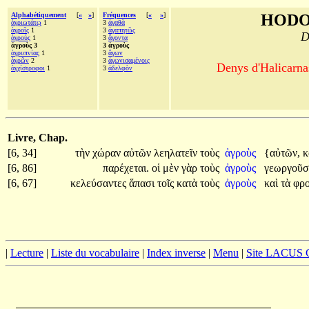
Alphabétiquement
[
«
»
]
Fréquences
[
«
»
]
HODO
ἀγριωτάτῳ
1
3
ἀγαθὰ
ἀγροῖς
1
3
ἀγαπητῶς
D
ἀγρούς
1
3
ἄγοντα
ἀγροὺς 3
3 ἀγροὺς
ἀγρυπνίας
1
3
ἄγων
ἀγρῶν
2
3
ἀγωνισαμένοις
Denys d'Halicarnas
ἀγχίστροφοι
1
3
ἀδελφὸν
Livre, Chap.
[6, 34]
τὴν
χώραν
αὐτῶν
λεηλατεῖν
τοὺς
ἀγροὺς
{αὐτῶν,
κ
[6, 86]
παρέχεται.
οἱ
μὲν
γὰρ
τοὺς
ἀγροὺς
γεωργοῦσ
[6, 67]
κελεύσαντες
ἅπασι
τοῖς
κατὰ
τοὺς
ἀγροὺς
καὶ
τὰ
φρ
|
Lecture
|
Liste du vocabulaire
|
Index inverse
|
Menu
|
Site LACUS