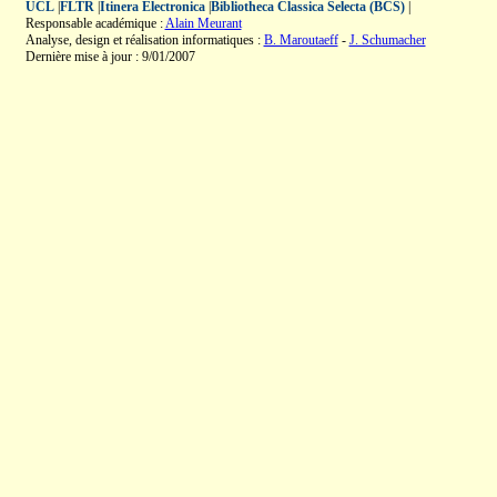
UCL
|
FLTR
|
Itinera Electronica
|
Bibliotheca Classica Selecta (BCS)
|
Responsable académique :
Alain Meurant
Analyse, design et réalisation informatiques :
B. Maroutaeff
-
J. Schumacher
Dernière mise à jour : 9/01/2007