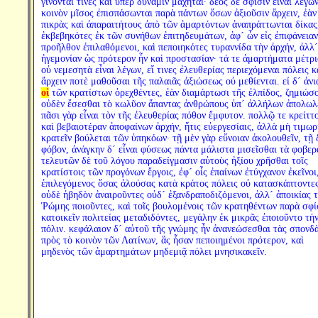
γίνονταί τινες καὶ ὑπὲρ δύναμιν μαχηταί· δέος δὲ σφίσιν εἶναι λέγω
κοινὸν μῖσος ἐπισπάσωνται παρὰ πάντων ὅσων ἀξιοῦσιν ἄρχειν, ἐὰν
πικρὰς καὶ ἀπαραιτήτους ἀπὸ τῶν ἁμαρτόντων ἀναπράττωνται δίκας
ἐκβεβηκότες ἐκ τῶν συνήθων ἐπιτηδευμάτων, ἀφ´ ὧν εἰς ἐπιφάνειαν
προῆλθον ἐπιλαθόμενοι, καὶ πεποιηκότες τυραννίδα τὴν ἀρχήν, ἀλλ´
ἡγεμονίαν ὡς πρότερον ἦν καὶ προστασίαν· τά τε ἁμαρτήματα μέτρι
οὐ νεμεσητὰ εἶναι λέγων, εἴ τινες ἐλευθερίας περιεχόμεναι πόλεις κ
ἄρχειν ποτὲ μαθοῦσαι τῆς παλαιᾶς ἀξιώσεως οὐ μεθίενται. εἰ δ´ ἀν
οἱ
τῶν κρατίστων ὀρεχθέντες, ἐὰν διαμάρτωσι τῆς ἐλπίδος, ζημιώσο
οὐδὲν ἔσεσθαι τὸ κωλῦον ἅπαντας ἀνθρώπους ὑπ´ ἀλλήλων ἀπολωλέ
πᾶσι γὰρ εἶναι τὸν τῆς ἐλευθερίας πόθον ἔμφυτον. πολλῷ τε κρείττ
καὶ βεβαιοτέραν ἀποφαίνων ἀρχήν, ἥτις εὐεργεσίαις, ἀλλὰ μὴ τιμωρ
κρατεῖν βούλεται τῶν ὑπηκόων· τῇ μὲν γὰρ εὔνοιαν ἀκολουθεῖν, τῇ 
φόβον, ἀνάγκην δ´ εἶναι φύσεως πάντα μάλιστα μισεῖσθαι τὰ φοβερ
τελευτῶν δὲ τοῦ λόγου παραδείγμασιν αὐτοὺς ἠξίου χρῆσθαι τοῖς
κρατίστοις τῶν προγόνων ἔργοις, ἐφ´ οἷς ἐπαίνων ἐτύγχανον ἐκεῖνοι
ἐπιλεγόμενος ὅσας ἁλούσας κατὰ κράτος πόλεις οὐ κατασκάπτοντε
οὐδὲ ἡβηδὸν ἀναιροῦντες οὐδ´ ἐξανδραποδιζόμενοι, ἀλλ´ ἀποικίας 
Ῥώμης ποιοῦντες, καὶ τοῖς βουλομένοις τῶν κρατηθέντων παρὰ σφί
κατοικεῖν πολιτείας μεταδιδόντες, μεγάλην ἐκ μικρᾶς ἐποιοῦντο τὴ
πόλιν. κεφάλαιον δ´ αὐτοῦ τῆς γνώμης ἦν ἀνανεώσεσθαι τὰς σπονδ
πρὸς τὸ κοινὸν τῶν Λατίνων, ἃς ἦσαν πεποιημένοι πρότερον, καὶ
μηδενὸς τῶν ἁμαρτημάτων μηδεμιᾷ πόλει μνησικακεῖν.