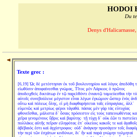
HODOI 
Du te
Denys d'Halicarnasse,
Texte grec :
[6,19] Ὡς δὲ μετέστησαν ἐκ τοῦ βουλευτηρίου καὶ λόγος ἀπεδόθη τ
εἰωθόσιν ἀποφαίνεσθαι γνώμας, Τῖτος μὲν Λάρκιος ὁ πρῶτος
ἀποδειχθεὶς δικτάτωρ ἐν τῷ παρελθόντι ἐνιαυτῷ ταμιεύεσθαι τὴν τ
αὐτοῖς συνεβούλευε μέγιστον εἶναι λέγων ἐγκώμιον ὥσπερ ἑνὸς ἀν
οὕτω καὶ πόλεως ὅλης, εἰ μὴ διαφθαρήσεται ταῖς εὐπραγίαις, ἀλλ´
εὐμενῶς καὶ μετρίως φέροι τἀγαθά. πάσας μὲν γὰρ τὰς εὐτυχίας
φθονεῖσθαι, μάλιστα δ´ ὅσαις πρόσεστιν εἰς τοὺς ταπεινωθέντας κα
χεῖρα γενομένους ὕβρις καὶ βαρύτης· τῇ τύχῃ δ´ οὐκ ἐῶν τι πιστεύει
πολλάκις αὐτῆς πεῖραν εἰληφότας ἐπ´ οἰκείοις κακοῖς τε καὶ ἀγαθοῖς
ἀβέβαιός ἐστι καὶ ἀγχίστροφος· οὐδ´ ἀνάγκην προσάγειν τοῖς διαφό
τὴν περὶ τῶν ἐσχάτων κινδύνων, δι´ ἣν καὶ παρὰ γνώμην τολμηταὶ