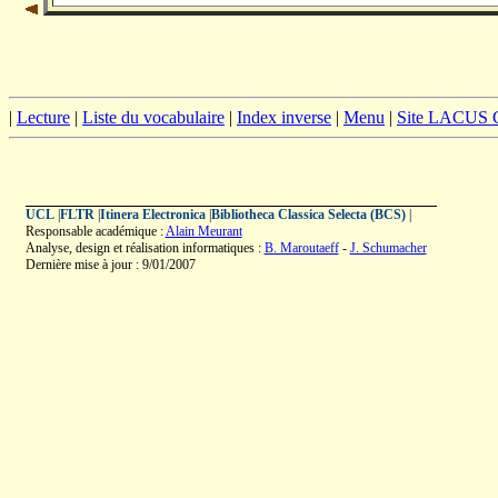
|
Lecture
|
Liste du vocabulaire
|
Index inverse
|
Menu
|
Site LACUS
UCL
|
FLTR
|
Itinera Electronica
|
Bibliotheca Classica Selecta (BCS)
|
Responsable académique :
Alain Meurant
Analyse, design et réalisation informatiques :
B. Maroutaeff
-
J. Schumacher
Dernière mise à jour : 9/01/2007