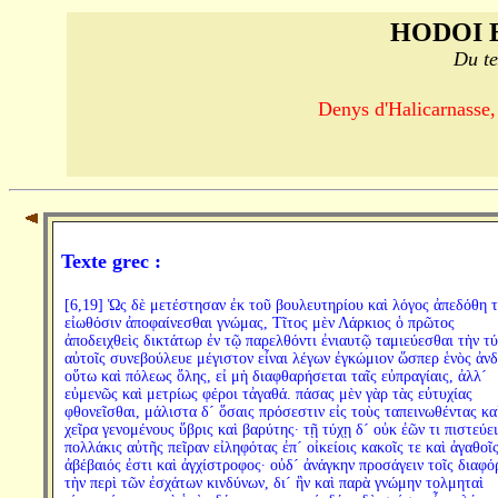
HODOI 
Du te
Denys d'Halicarnasse,
Texte grec :
[6,19] Ὡς δὲ μετέστησαν ἐκ τοῦ βουλευτηρίου καὶ λόγος ἀπεδόθη τ
εἰωθόσιν ἀποφαίνεσθαι γνώμας, Τῖτος μὲν Λάρκιος ὁ πρῶτος
ἀποδειχθεὶς δικτάτωρ ἐν τῷ παρελθόντι ἐνιαυτῷ ταμιεύεσθαι τὴν τ
αὐτοῖς συνεβούλευε μέγιστον εἶναι λέγων ἐγκώμιον ὥσπερ ἑνὸς ἀν
οὕτω καὶ πόλεως ὅλης, εἰ μὴ διαφθαρήσεται ταῖς εὐπραγίαις, ἀλλ´
εὐμενῶς καὶ μετρίως φέροι τἀγαθά. πάσας μὲν γὰρ τὰς εὐτυχίας
φθονεῖσθαι, μάλιστα δ´ ὅσαις πρόσεστιν εἰς τοὺς ταπεινωθέντας κα
χεῖρα γενομένους ὕβρις καὶ βαρύτης· τῇ τύχῃ δ´ οὐκ ἐῶν τι πιστεύει
πολλάκις αὐτῆς πεῖραν εἰληφότας ἐπ´ οἰκείοις κακοῖς τε καὶ ἀγαθοῖς
ἀβέβαιός ἐστι καὶ ἀγχίστροφος· οὐδ´ ἀνάγκην προσάγειν τοῖς διαφό
τὴν περὶ τῶν ἐσχάτων κινδύνων, δι´ ἣν καὶ παρὰ γνώμην τολμηταὶ