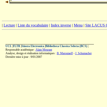
|
Lecture
|
Liste du vocabulaire
|
Index inverse
|
Menu
|
Site LACUS
UCL
|
FLTR
|
Itinera Electronica
|
Bibliotheca Classica Selecta (BCS)
|
Responsable académique :
Alain Meurant
Analyse, design et réalisation informatiques :
B. Maroutaeff
-
J. Schumacher
Dernière mise à jour : 9/01/2007