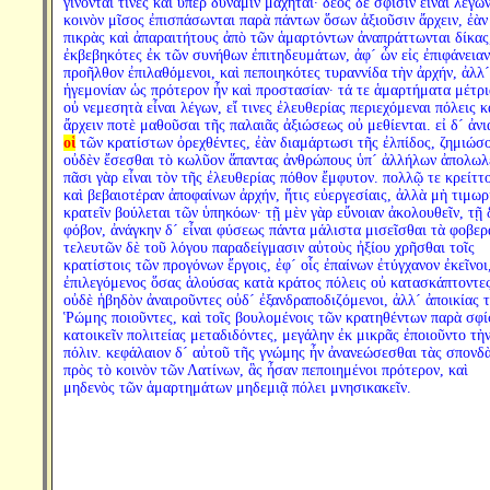
γίνονταί τινες καὶ ὑπὲρ δύναμιν μαχηταί· δέος δὲ σφίσιν εἶναι λέγω
κοινὸν μῖσος ἐπισπάσωνται παρὰ πάντων ὅσων ἀξιοῦσιν ἄρχειν, ἐὰν
πικρὰς καὶ ἀπαραιτήτους ἀπὸ τῶν ἁμαρτόντων ἀναπράττωνται δίκας
ἐκβεβηκότες ἐκ τῶν συνήθων ἐπιτηδευμάτων, ἀφ´ ὧν εἰς ἐπιφάνειαν
προῆλθον ἐπιλαθόμενοι, καὶ πεποιηκότες τυραννίδα τὴν ἀρχήν, ἀλλ´
ἡγεμονίαν ὡς πρότερον ἦν καὶ προστασίαν· τά τε ἁμαρτήματα μέτρι
οὐ νεμεσητὰ εἶναι λέγων, εἴ τινες ἐλευθερίας περιεχόμεναι πόλεις κ
ἄρχειν ποτὲ μαθοῦσαι τῆς παλαιᾶς ἀξιώσεως οὐ μεθίενται. εἰ δ´ ἀν
οἱ
τῶν κρατίστων ὀρεχθέντες, ἐὰν διαμάρτωσι τῆς ἐλπίδος, ζημιώσο
οὐδὲν ἔσεσθαι τὸ κωλῦον ἅπαντας ἀνθρώπους ὑπ´ ἀλλήλων ἀπολωλέ
πᾶσι γὰρ εἶναι τὸν τῆς ἐλευθερίας πόθον ἔμφυτον. πολλῷ τε κρείττ
καὶ βεβαιοτέραν ἀποφαίνων ἀρχήν, ἥτις εὐεργεσίαις, ἀλλὰ μὴ τιμωρ
κρατεῖν βούλεται τῶν ὑπηκόων· τῇ μὲν γὰρ εὔνοιαν ἀκολουθεῖν, τῇ 
φόβον, ἀνάγκην δ´ εἶναι φύσεως πάντα μάλιστα μισεῖσθαι τὰ φοβερ
τελευτῶν δὲ τοῦ λόγου παραδείγμασιν αὐτοὺς ἠξίου χρῆσθαι τοῖς
κρατίστοις τῶν προγόνων ἔργοις, ἐφ´ οἷς ἐπαίνων ἐτύγχανον ἐκεῖνοι
ἐπιλεγόμενος ὅσας ἁλούσας κατὰ κράτος πόλεις οὐ κατασκάπτοντε
οὐδὲ ἡβηδὸν ἀναιροῦντες οὐδ´ ἐξανδραποδιζόμενοι, ἀλλ´ ἀποικίας 
Ῥώμης ποιοῦντες, καὶ τοῖς βουλομένοις τῶν κρατηθέντων παρὰ σφί
κατοικεῖν πολιτείας μεταδιδόντες, μεγάλην ἐκ μικρᾶς ἐποιοῦντο τὴ
πόλιν. κεφάλαιον δ´ αὐτοῦ τῆς γνώμης ἦν ἀνανεώσεσθαι τὰς σπονδ
πρὸς τὸ κοινὸν τῶν Λατίνων, ἃς ἦσαν πεποιημένοι πρότερον, καὶ
μηδενὸς τῶν ἁμαρτημάτων μηδεμιᾷ πόλει μνησικακεῖν.