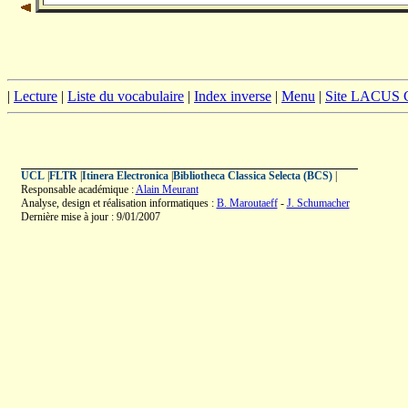
|
Lecture
|
Liste du vocabulaire
|
Index inverse
|
Menu
|
Site LACUS
UCL
|
FLTR
|
Itinera Electronica
|
Bibliotheca Classica Selecta (BCS)
|
Responsable académique :
Alain Meurant
Analyse, design et réalisation informatiques :
B. Maroutaeff
-
J. Schumacher
Dernière mise à jour : 9/01/2007