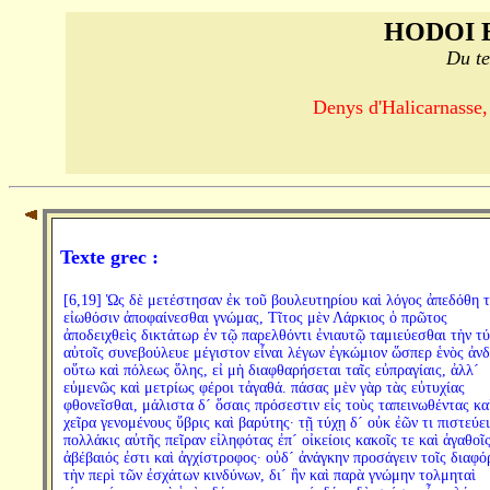
HODOI 
Du te
Denys d'Halicarnasse,
Texte grec :
[6,19] Ὡς δὲ μετέστησαν ἐκ τοῦ βουλευτηρίου καὶ λόγος ἀπεδόθη τ
εἰωθόσιν ἀποφαίνεσθαι γνώμας, Τῖτος μὲν Λάρκιος ὁ πρῶτος
ἀποδειχθεὶς δικτάτωρ ἐν τῷ παρελθόντι ἐνιαυτῷ ταμιεύεσθαι τὴν τ
αὐτοῖς συνεβούλευε μέγιστον εἶναι λέγων ἐγκώμιον ὥσπερ ἑνὸς ἀν
οὕτω καὶ πόλεως ὅλης, εἰ μὴ διαφθαρήσεται ταῖς εὐπραγίαις, ἀλλ´
εὐμενῶς καὶ μετρίως φέροι τἀγαθά. πάσας μὲν γὰρ τὰς εὐτυχίας
φθονεῖσθαι, μάλιστα δ´ ὅσαις πρόσεστιν εἰς τοὺς ταπεινωθέντας κα
χεῖρα γενομένους ὕβρις καὶ βαρύτης· τῇ τύχῃ δ´ οὐκ ἐῶν τι πιστεύει
πολλάκις αὐτῆς πεῖραν εἰληφότας ἐπ´ οἰκείοις κακοῖς τε καὶ ἀγαθοῖς
ἀβέβαιός ἐστι καὶ ἀγχίστροφος· οὐδ´ ἀνάγκην προσάγειν τοῖς διαφό
τὴν περὶ τῶν ἐσχάτων κινδύνων, δι´ ἣν καὶ παρὰ γνώμην τολμηταὶ