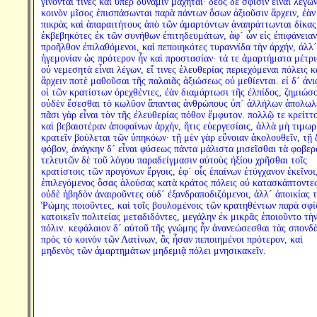
γίνονταί τινες καὶ ὑπὲρ δύναμιν μαχηταί· δέος δὲ σφίσιν εἶναι λέγω
κοινὸν μῖσος ἐπισπάσωνται παρὰ πάντων ὅσων ἀξιοῦσιν ἄρχειν, ἐὰν
πικρὰς καὶ ἀπαραιτήτους ἀπὸ τῶν ἁμαρτόντων ἀναπράττωνται δίκας
ἐκβεβηκότες ἐκ τῶν συνήθων ἐπιτηδευμάτων, ἀφ´ ὧν εἰς ἐπιφάνειαν
προῆλθον ἐπιλαθόμενοι, καὶ πεποιηκότες τυραννίδα τὴν ἀρχήν, ἀλλ´
ἡγεμονίαν ὡς πρότερον ἦν καὶ προστασίαν· τά τε ἁμαρτήματα μέτρι
οὐ νεμεσητὰ εἶναι λέγων, εἴ τινες ἐλευθερίας περιεχόμεναι πόλεις κ
ἄρχειν ποτὲ μαθοῦσαι τῆς παλαιᾶς ἀξιώσεως οὐ μεθίενται. εἰ δ´ ἀν
οἱ τῶν κρατίστων ὀρεχθέντες, ἐὰν διαμάρτωσι τῆς ἐλπίδος, ζημιώσο
οὐδὲν ἔσεσθαι τὸ κωλῦον ἅπαντας ἀνθρώπους ὑπ´ ἀλλήλων ἀπολωλέ
πᾶσι γὰρ εἶναι τὸν τῆς ἐλευθερίας πόθον ἔμφυτον. πολλῷ τε κρείττ
καὶ βεβαιοτέραν ἀποφαίνων ἀρχήν, ἥτις εὐεργεσίαις, ἀλλὰ μὴ τιμωρ
κρατεῖν βούλεται τῶν ὑπηκόων· τῇ μὲν γὰρ εὔνοιαν ἀκολουθεῖν, τῇ 
φόβον, ἀνάγκην δ´ εἶναι φύσεως πάντα μάλιστα μισεῖσθαι τὰ φοβερ
τελευτῶν δὲ τοῦ λόγου παραδείγμασιν αὐτοὺς ἠξίου χρῆσθαι τοῖς
κρατίστοις τῶν προγόνων ἔργοις, ἐφ´ οἷς ἐπαίνων ἐτύγχανον ἐκεῖνοι
ἐπιλεγόμενος ὅσας ἁλούσας κατὰ κράτος πόλεις οὐ κατασκάπτοντε
οὐδὲ ἡβηδὸν ἀναιροῦντες οὐδ´ ἐξανδραποδιζόμενοι, ἀλλ´ ἀποικίας 
Ῥώμης ποιοῦντες, καὶ τοῖς βουλομένοις τῶν κρατηθέντων παρὰ σφί
κατοικεῖν πολιτείας μεταδιδόντες, μεγάλην ἐκ μικρᾶς ἐποιοῦντο τὴ
πόλιν. κεφάλαιον δ´ αὐτοῦ τῆς γνώμης ἦν ἀνανεώσεσθαι τὰς σπονδ
πρὸς τὸ κοινὸν τῶν Λατίνων, ἃς ἦσαν πεποιημένοι πρότερον, καὶ
μηδενὸς τῶν ἁμαρτημάτων μηδεμιᾷ πόλει μνησικακεῖν.