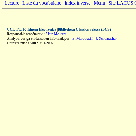
|
Lecture
|
Liste du vocabulaire
|
Index inverse
|
Menu
|
Site LACUS
UCL
|
FLTR
|
Itinera Electronica
|
Bibliotheca Classica Selecta (BCS)
|
Responsable académique :
Alain Meurant
Analyse, design et réalisation informatiques :
B. Maroutaeff
-
J. Schumacher
Dernière mise à jour : 9/01/2007