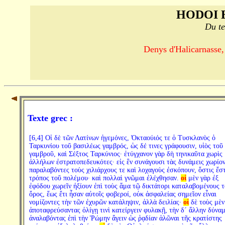
HODOI 
Du te
Denys d'Halicarnasse,
Texte grec :
[6,4] Οἱ δὲ τῶν Λατίνων ἡγεμόνες, Ὀκταούιός τε ὁ Τυσκλανὸς ὁ
Ταρκυνίου τοῦ βασιλέως γαμβρός, ὡς δέ τινες γράφουσιν, υἱὸς τοῦ
γαμβροῦ, καὶ Σέξτος Ταρκύνιος· ἐτύγχανον γὰρ δὴ τηνικαῦτα χωρὶς
ἀλλήλων ἐστρατοπεδευκότες· εἰς ἓν συνάγουσι τὰς δυνάμεις χωρίον
παραλαβόντες τοὺς χιλιάρχους τε καὶ λοχαγοὺς ἐσκόπουν, ὅστις ἔσ
τρόπος τοῦ πολέμου· καὶ πολλαὶ γνῶμαι ἐλέχθησαν.
οἱ
μὲν γὰρ ἐξ
ἐφόδου χωρεῖν ἠξίουν ἐπὶ τοὺς ἅμα τῷ δικτάτορι καταλαβομένους τ
ὄρος, ἕως ἔτι ἦσαν αὐτοῖς φοβεροί, οὐκ ἀσφαλείας σημεῖον εἶναι
νομίζοντες τὴν τῶν ἐχυρῶν κατάληψιν, ἀλλὰ δειλίας·
οἱ
δὲ τοὺς μὲν
ἀποταφρεύσαντας ὀλίγῃ τινὶ κατείργειν φυλακῇ, τὴν δ´ ἄλλην δύναμ
ἀναλαβόντας ἐπὶ τὴν Ῥώμην ἄγειν ὡς ῥᾳδίαν ἁλῶναι τῆς κρατίστης