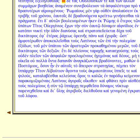
νεότητος ἐξεληλυθυίας·
οἱ
δὲ τὰς Οὐολούσκων τε καὶ τῶν ἄλλων
συμμάχων βοηθείας ἀναμένειν συνεβούλευον τὰ ἀσφαλέστερα πρὸ 
θρασυτέρων αἱρουμένους· Ῥωμαίους μὲν γὰρ οὐθὲν ἀπολαύσειν ἐκ 
τριβῆς τοῦ χρόνου, ἑαυτοῖς δὲ βραδυνόμενα κρείττω γενήσεσθαι τὰ
πράγματα. ἔτι δ´ αὐτῶν βουλευομένων ἧκεν ἐκ Ῥώμης ὁ ἕτερος τῶν
ὑπάτων Τῖτος Οὐεργίνιος ἔχων τὴν σὺν ἑαυτῷ δύναμιν αἰφνίδιος ἐν 
κατόπιν νυκτὶ τὴν ὁδὸν διανύσας καὶ στρατοπεδεύεται δίχα τοῦ
δικτάτορος ἐφ´ ἑτέρας ῥάχεως ὀρεινῆς πάνυ καὶ ἐχυρᾶς· ὥστ´
ἀμφοτέρωθεν ἀποκεκλεῖσθαι τοὺς Λατίνους τῶν ἐπὶ τὴν πολεμίαν
ἐξόδων, τοῦ μὲν ὑπάτου τῶν ἀριστερῶν προκαθημένου μερῶν, τοῦ 
δικτάτορος τῶν δεξιῶν. ἔτι δὲ πλείονος ταραχῆς κατασχούσης τοὺς
οὐδὲν πλεῖον τῶν ἀσφαλῶν προελομένους ἡγεμόνας καὶ δέους, μὴ τ
οἰκεῖα οὐ πολλὰ ὄντα δαπανᾶν ἀναγκάζωνται βραδύνοντες, μαθὼν ὁ
Ποστόμιος, ὅσον ἦν ἐν αὐτοῖς τὸ ἄπειρον στρατηγίας, πέμπει τὸν
ἱππάρχην Τῖτον Αἰβούτιον ἄγοντα τοὺς ἀκμαιοτάτους ἱππεῖς τε καὶ
ψιλούς, καταλαβέσθαι κελεύσας ὄρος τι καλῶς ἐν παρόδῳ κείμενον
παρακομιζομέναις Λατίνοις ἀγοραῖς οἴκοθεν· καὶ φθάνει πρὶν αἰσθέ
τοὺς πολεμίους ἡ σὺν τῷ ἱππάρχῃ πεμφθεῖσα δύναμις νύκτωρ
παρενεχθεῖσα καὶ δι´ ὕλης ἀτριβοῦς διελθοῦσα καὶ γενομένη ἐγκρα
τοῦ λόφου.