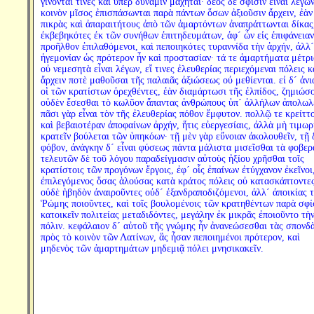
γίνονταί τινες καὶ ὑπὲρ δύναμιν μαχηταί· δέος δὲ σφίσιν εἶναι λέγω
κοινὸν μῖσος ἐπισπάσωνται παρὰ πάντων ὅσων ἀξιοῦσιν ἄρχειν, ἐὰν
πικρὰς καὶ ἀπαραιτήτους ἀπὸ τῶν ἁμαρτόντων ἀναπράττωνται δίκας
ἐκβεβηκότες ἐκ τῶν συνήθων ἐπιτηδευμάτων, ἀφ´ ὧν εἰς ἐπιφάνειαν
προῆλθον ἐπιλαθόμενοι, καὶ πεποιηκότες τυραννίδα τὴν ἀρχήν, ἀλλ´
ἡγεμονίαν ὡς πρότερον ἦν καὶ προστασίαν· τά τε ἁμαρτήματα μέτρι
οὐ νεμεσητὰ εἶναι λέγων, εἴ τινες ἐλευθερίας περιεχόμεναι πόλεις κ
ἄρχειν ποτὲ μαθοῦσαι τῆς παλαιᾶς ἀξιώσεως οὐ μεθίενται. εἰ δ´ ἀν
οἱ τῶν κρατίστων ὀρεχθέντες, ἐὰν διαμάρτωσι τῆς ἐλπίδος, ζημιώσο
οὐδὲν ἔσεσθαι τὸ κωλῦον ἅπαντας ἀνθρώπους ὑπ´ ἀλλήλων ἀπολωλέ
πᾶσι γὰρ εἶναι τὸν τῆς ἐλευθερίας πόθον ἔμφυτον. πολλῷ τε κρείττ
καὶ βεβαιοτέραν ἀποφαίνων ἀρχήν, ἥτις εὐεργεσίαις, ἀλλὰ μὴ τιμωρ
κρατεῖν βούλεται τῶν ὑπηκόων· τῇ μὲν γὰρ εὔνοιαν ἀκολουθεῖν, τῇ 
φόβον, ἀνάγκην δ´ εἶναι φύσεως πάντα μάλιστα μισεῖσθαι τὰ φοβερ
τελευτῶν δὲ τοῦ λόγου παραδείγμασιν αὐτοὺς ἠξίου χρῆσθαι τοῖς
κρατίστοις τῶν προγόνων ἔργοις, ἐφ´ οἷς ἐπαίνων ἐτύγχανον ἐκεῖνοι
ἐπιλεγόμενος ὅσας ἁλούσας κατὰ κράτος πόλεις οὐ κατασκάπτοντε
οὐδὲ ἡβηδὸν ἀναιροῦντες οὐδ´ ἐξανδραποδιζόμενοι, ἀλλ´ ἀποικίας 
Ῥώμης ποιοῦντες, καὶ τοῖς βουλομένοις τῶν κρατηθέντων παρὰ σφί
κατοικεῖν πολιτείας μεταδιδόντες, μεγάλην ἐκ μικρᾶς ἐποιοῦντο τὴ
πόλιν. κεφάλαιον δ´ αὐτοῦ τῆς γνώμης ἦν ἀνανεώσεσθαι τὰς σπονδ
πρὸς τὸ κοινὸν τῶν Λατίνων, ἃς ἦσαν πεποιημένοι πρότερον, καὶ
μηδενὸς τῶν ἁμαρτημάτων μηδεμιᾷ πόλει μνησικακεῖν.