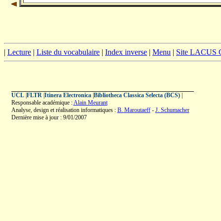
|
Lecture
|
Liste du vocabulaire
|
Index inverse
|
Menu
|
Site LACUS
UCL
|
FLTR
|
Itinera Electronica
|
Bibliotheca Classica Selecta (BCS)
|
Responsable académique :
Alain Meurant
Analyse, design et réalisation informatiques :
B. Maroutaeff
-
J. Schumacher
Dernière mise à jour : 9/01/2007