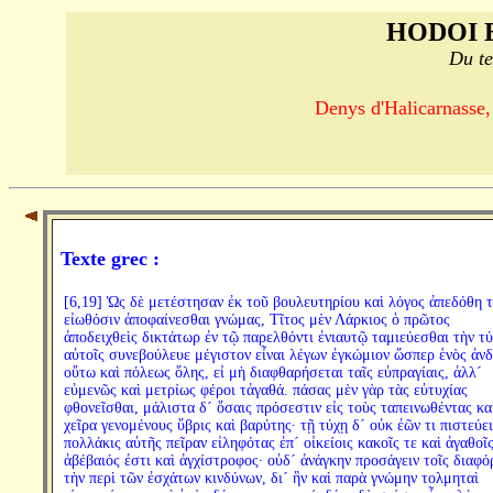
HODOI 
Du te
Denys d'Halicarnasse,
Texte grec :
[6,19] Ὡς δὲ μετέστησαν ἐκ τοῦ βουλευτηρίου καὶ λόγος ἀπεδόθη τ
εἰωθόσιν ἀποφαίνεσθαι γνώμας, Τῖτος μὲν Λάρκιος ὁ πρῶτος
ἀποδειχθεὶς δικτάτωρ ἐν τῷ παρελθόντι ἐνιαυτῷ ταμιεύεσθαι τὴν τ
αὐτοῖς συνεβούλευε μέγιστον εἶναι λέγων ἐγκώμιον ὥσπερ ἑνὸς ἀν
οὕτω καὶ πόλεως ὅλης, εἰ μὴ διαφθαρήσεται ταῖς εὐπραγίαις, ἀλλ´
εὐμενῶς καὶ μετρίως φέροι τἀγαθά. πάσας μὲν γὰρ τὰς εὐτυχίας
φθονεῖσθαι, μάλιστα δ´ ὅσαις πρόσεστιν εἰς τοὺς ταπεινωθέντας κα
χεῖρα γενομένους ὕβρις καὶ βαρύτης· τῇ τύχῃ δ´ οὐκ ἐῶν τι πιστεύει
πολλάκις αὐτῆς πεῖραν εἰληφότας ἐπ´ οἰκείοις κακοῖς τε καὶ ἀγαθοῖς
ἀβέβαιός ἐστι καὶ ἀγχίστροφος· οὐδ´ ἀνάγκην προσάγειν τοῖς διαφό
τὴν περὶ τῶν ἐσχάτων κινδύνων, δι´ ἣν καὶ παρὰ γνώμην τολμηταὶ