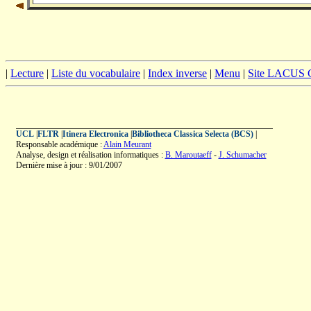
|
Lecture
|
Liste du vocabulaire
|
Index inverse
|
Menu
|
Site LACUS
UCL
|
FLTR
|
Itinera Electronica
|
Bibliotheca Classica Selecta (BCS)
|
Responsable académique :
Alain Meurant
Analyse, design et réalisation informatiques :
B. Maroutaeff
-
J. Schumacher
Dernière mise à jour : 9/01/2007