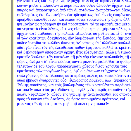
γίνονταί τινες καὶ ὑπὲρ δύναμιν μαχηταί· δέος δὲ σφίσιν εἶναι λέγω
κοινὸν μῖσος ἐπισπάσωνται παρὰ πάντων ὅσων ἀξιοῦσιν ἄρχειν, ἐὰν
πικρὰς καὶ ἀπαραιτήτους ἀπὸ τῶν ἁμαρτόντων ἀναπράττωνται δίκας
ἐκβεβηκότες ἐκ τῶν συνήθων ἐπιτηδευμάτων, ἀφ´ ὧν εἰς ἐπιφάνειαν
προῆλθον ἐπιλαθόμενοι, καὶ πεποιηκότες τυραννίδα τὴν ἀρχήν, ἀλλ´
ἡγεμονίαν ὡς πρότερον ἦν καὶ προστασίαν· τά τε ἁμαρτήματα μέτρι
οὐ νεμεσητὰ εἶναι λέγων, εἴ τινες ἐλευθερίας περιεχόμεναι πόλεις κ
ἄρχειν ποτὲ μαθοῦσαι τῆς παλαιᾶς ἀξιώσεως οὐ μεθίενται. εἰ δ´ ἀν
οἱ τῶν κρατίστων ὀρεχθέντες, ἐὰν διαμάρτωσι τῆς ἐλπίδος, ζημιώσο
οὐδὲν ἔσεσθαι τὸ κωλῦον ἅπαντας ἀνθρώπους ὑπ´ ἀλλήλων ἀπολωλέ
πᾶσι γὰρ εἶναι τὸν τῆς ἐλευθερίας πόθον ἔμφυτον. πολλῷ τε κρείττ
καὶ βεβαιοτέραν ἀποφαίνων ἀρχήν, ἥτις εὐεργεσίαις, ἀλλὰ μὴ τιμωρ
κρατεῖν βούλεται τῶν ὑπηκόων· τῇ μὲν γὰρ εὔνοιαν ἀκολουθεῖν, τῇ 
φόβον, ἀνάγκην δ´ εἶναι φύσεως πάντα μάλιστα μισεῖσθαι τὰ φοβερ
τελευτῶν δὲ τοῦ λόγου παραδείγμασιν αὐτοὺς ἠξίου χρῆσθαι τοῖς
κρατίστοις τῶν προγόνων ἔργοις, ἐφ´ οἷς ἐπαίνων ἐτύγχανον ἐκεῖνοι
ἐπιλεγόμενος ὅσας ἁλούσας κατὰ κράτος πόλεις οὐ κατασκάπτοντε
οὐδὲ ἡβηδὸν ἀναιροῦντες οὐδ´ ἐξανδραποδιζόμενοι, ἀλλ´ ἀποικίας 
Ῥώμης ποιοῦντες, καὶ τοῖς βουλομένοις τῶν κρατηθέντων παρὰ σφί
κατοικεῖν πολιτείας μεταδιδόντες, μεγάλην ἐκ μικρᾶς ἐποιοῦντο τὴ
πόλιν. κεφάλαιον δ´ αὐτοῦ τῆς γνώμης ἦν ἀνανεώσεσθαι τὰς σπονδ
πρὸς τὸ κοινὸν τῶν Λατίνων, ἃς ἦσαν πεποιημένοι πρότερον, καὶ
μηδενὸς τῶν ἁμαρτημάτων μηδεμιᾷ πόλει μνησικακεῖν.