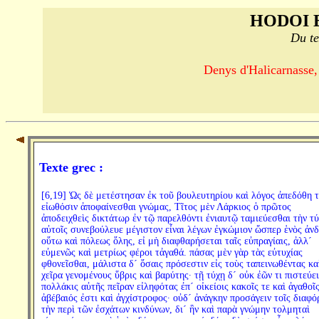
HODOI 
Du te
Denys d'Halicarnasse,
Texte grec :
[6,19] Ὡς δὲ μετέστησαν ἐκ τοῦ βουλευτηρίου καὶ λόγος ἀπεδόθη τ
εἰωθόσιν ἀποφαίνεσθαι γνώμας, Τῖτος μὲν Λάρκιος ὁ πρῶτος
ἀποδειχθεὶς δικτάτωρ ἐν τῷ παρελθόντι ἐνιαυτῷ ταμιεύεσθαι τὴν τ
αὐτοῖς συνεβούλευε μέγιστον εἶναι λέγων ἐγκώμιον ὥσπερ ἑνὸς ἀν
οὕτω καὶ πόλεως ὅλης, εἰ μὴ διαφθαρήσεται ταῖς εὐπραγίαις, ἀλλ´
εὐμενῶς καὶ μετρίως φέροι τἀγαθά. πάσας μὲν γὰρ τὰς εὐτυχίας
φθονεῖσθαι, μάλιστα δ´ ὅσαις πρόσεστιν εἰς τοὺς ταπεινωθέντας κα
χεῖρα γενομένους ὕβρις καὶ βαρύτης· τῇ τύχῃ δ´ οὐκ ἐῶν τι πιστεύει
πολλάκις αὐτῆς πεῖραν εἰληφότας ἐπ´ οἰκείοις κακοῖς τε καὶ ἀγαθοῖς
ἀβέβαιός ἐστι καὶ ἀγχίστροφος· οὐδ´ ἀνάγκην προσάγειν τοῖς διαφό
τὴν περὶ τῶν ἐσχάτων κινδύνων, δι´ ἣν καὶ παρὰ γνώμην τολμηταὶ