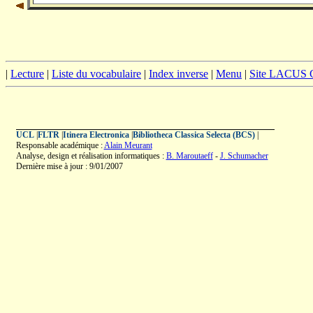
|
Lecture
|
Liste du vocabulaire
|
Index inverse
|
Menu
|
Site LACUS
UCL
|
FLTR
|
Itinera Electronica
|
Bibliotheca Classica Selecta (BCS)
|
Responsable académique :
Alain Meurant
Analyse, design et réalisation informatiques :
B. Maroutaeff
-
J. Schumacher
Dernière mise à jour : 9/01/2007