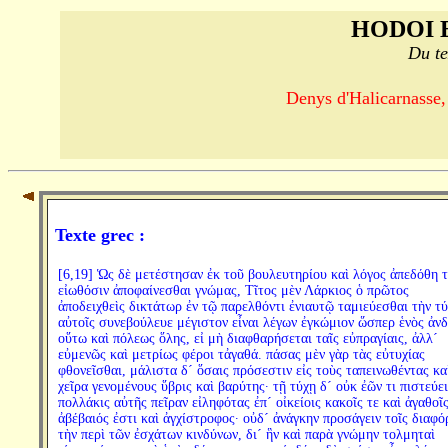
HODOI 
Du te
Denys d'Halicarnasse,
Texte grec :
[6,19] Ὡς δὲ μετέστησαν ἐκ τοῦ βουλευτηρίου καὶ λόγος ἀπεδόθη τ
εἰωθόσιν ἀποφαίνεσθαι γνώμας, Τῖτος μὲν Λάρκιος ὁ πρῶτος
ἀποδειχθεὶς δικτάτωρ ἐν τῷ παρελθόντι ἐνιαυτῷ ταμιεύεσθαι τὴν τ
αὐτοῖς συνεβούλευε μέγιστον εἶναι λέγων ἐγκώμιον ὥσπερ ἑνὸς ἀν
οὕτω καὶ πόλεως ὅλης, εἰ μὴ διαφθαρήσεται ταῖς εὐπραγίαις, ἀλλ´
εὐμενῶς καὶ μετρίως φέροι τἀγαθά. πάσας μὲν γὰρ τὰς εὐτυχίας
φθονεῖσθαι, μάλιστα δ´ ὅσαις πρόσεστιν εἰς τοὺς ταπεινωθέντας κα
χεῖρα γενομένους ὕβρις καὶ βαρύτης· τῇ τύχῃ δ´ οὐκ ἐῶν τι πιστεύει
πολλάκις αὐτῆς πεῖραν εἰληφότας ἐπ´ οἰκείοις κακοῖς τε καὶ ἀγαθοῖς
ἀβέβαιός ἐστι καὶ ἀγχίστροφος· οὐδ´ ἀνάγκην προσάγειν τοῖς διαφό
τὴν περὶ τῶν ἐσχάτων κινδύνων, δι´ ἣν καὶ παρὰ γνώμην τολμηταὶ