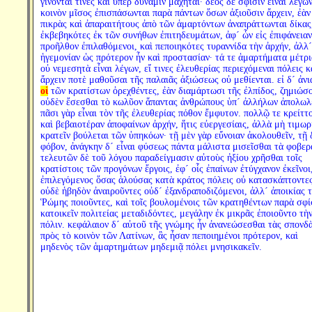
γίνονταί τινες καὶ ὑπὲρ δύναμιν μαχηταί· δέος δὲ σφίσιν εἶναι λέγω
κοινὸν μῖσος ἐπισπάσωνται παρὰ πάντων ὅσων ἀξιοῦσιν ἄρχειν, ἐὰν
πικρὰς καὶ ἀπαραιτήτους ἀπὸ τῶν ἁμαρτόντων ἀναπράττωνται δίκας
ἐκβεβηκότες ἐκ τῶν συνήθων ἐπιτηδευμάτων, ἀφ´ ὧν εἰς ἐπιφάνειαν
προῆλθον ἐπιλαθόμενοι, καὶ πεποιηκότες τυραννίδα τὴν ἀρχήν, ἀλλ´
ἡγεμονίαν ὡς πρότερον ἦν καὶ προστασίαν· τά τε ἁμαρτήματα μέτρι
οὐ νεμεσητὰ εἶναι λέγων, εἴ τινες ἐλευθερίας περιεχόμεναι πόλεις κ
ἄρχειν ποτὲ μαθοῦσαι τῆς παλαιᾶς ἀξιώσεως οὐ μεθίενται. εἰ δ´ ἀν
οἱ
τῶν κρατίστων ὀρεχθέντες, ἐὰν διαμάρτωσι τῆς ἐλπίδος, ζημιώσο
οὐδὲν ἔσεσθαι τὸ κωλῦον ἅπαντας ἀνθρώπους ὑπ´ ἀλλήλων ἀπολωλέ
πᾶσι γὰρ εἶναι τὸν τῆς ἐλευθερίας πόθον ἔμφυτον. πολλῷ τε κρείττ
καὶ βεβαιοτέραν ἀποφαίνων ἀρχήν, ἥτις εὐεργεσίαις, ἀλλὰ μὴ τιμωρ
κρατεῖν βούλεται τῶν ὑπηκόων· τῇ μὲν γὰρ εὔνοιαν ἀκολουθεῖν, τῇ 
φόβον, ἀνάγκην δ´ εἶναι φύσεως πάντα μάλιστα μισεῖσθαι τὰ φοβερ
τελευτῶν δὲ τοῦ λόγου παραδείγμασιν αὐτοὺς ἠξίου χρῆσθαι τοῖς
κρατίστοις τῶν προγόνων ἔργοις, ἐφ´ οἷς ἐπαίνων ἐτύγχανον ἐκεῖνοι
ἐπιλεγόμενος ὅσας ἁλούσας κατὰ κράτος πόλεις οὐ κατασκάπτοντε
οὐδὲ ἡβηδὸν ἀναιροῦντες οὐδ´ ἐξανδραποδιζόμενοι, ἀλλ´ ἀποικίας 
Ῥώμης ποιοῦντες, καὶ τοῖς βουλομένοις τῶν κρατηθέντων παρὰ σφί
κατοικεῖν πολιτείας μεταδιδόντες, μεγάλην ἐκ μικρᾶς ἐποιοῦντο τὴ
πόλιν. κεφάλαιον δ´ αὐτοῦ τῆς γνώμης ἦν ἀνανεώσεσθαι τὰς σπονδ
πρὸς τὸ κοινὸν τῶν Λατίνων, ἃς ἦσαν πεποιημένοι πρότερον, καὶ
μηδενὸς τῶν ἁμαρτημάτων μηδεμιᾷ πόλει μνησικακεῖν.