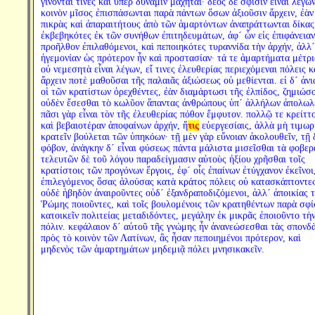
γίνονταί τινες καὶ ὑπὲρ δύναμιν μαχηταί· δέος δὲ σφίσιν εἶναι λέγω
κοινὸν μῖσος ἐπισπάσωνται παρὰ πάντων ὅσων ἀξιοῦσιν ἄρχειν, ἐὰν
πικρὰς καὶ ἀπαραιτήτους ἀπὸ τῶν ἁμαρτόντων ἀναπράττωνται δίκας
ἐκβεβηκότες ἐκ τῶν συνήθων ἐπιτηδευμάτων, ἀφ´ ὧν εἰς ἐπιφάνειαν
προῆλθον ἐπιλαθόμενοι, καὶ πεποιηκότες τυραννίδα τὴν ἀρχήν, ἀλλ´
ἡγεμονίαν ὡς πρότερον ἦν καὶ προστασίαν· τά τε ἁμαρτήματα μέτρι
οὐ νεμεσητὰ εἶναι λέγων, εἴ τινες ἐλευθερίας περιεχόμεναι πόλεις κ
ἄρχειν ποτὲ μαθοῦσαι τῆς παλαιᾶς ἀξιώσεως οὐ μεθίενται. εἰ δ´ ἀν
οἱ τῶν κρατίστων ὀρεχθέντες, ἐὰν διαμάρτωσι τῆς ἐλπίδος, ζημιώσο
οὐδὲν ἔσεσθαι τὸ κωλῦον ἅπαντας ἀνθρώπους ὑπ´ ἀλλήλων ἀπολωλέ
πᾶσι γὰρ εἶναι τὸν τῆς ἐλευθερίας πόθον ἔμφυτον. πολλῷ τε κρείττ
καὶ βεβαιοτέραν ἀποφαίνων ἀρχήν, ἥ
τις
εὐεργεσίαις, ἀλλὰ μὴ τιμωρ
κρατεῖν βούλεται τῶν ὑπηκόων· τῇ μὲν γὰρ εὔνοιαν ἀκολουθεῖν, τῇ 
φόβον, ἀνάγκην δ´ εἶναι φύσεως πάντα μάλιστα μισεῖσθαι τὰ φοβερ
τελευτῶν δὲ τοῦ λόγου παραδείγμασιν αὐτοὺς ἠξίου χρῆσθαι τοῖς
κρατίστοις τῶν προγόνων ἔργοις, ἐφ´ οἷς ἐπαίνων ἐτύγχανον ἐκεῖνοι
ἐπιλεγόμενος ὅσας ἁλούσας κατὰ κράτος πόλεις οὐ κατασκάπτοντε
οὐδὲ ἡβηδὸν ἀναιροῦντες οὐδ´ ἐξανδραποδιζόμενοι, ἀλλ´ ἀποικίας 
Ῥώμης ποιοῦντες, καὶ τοῖς βουλομένοις τῶν κρατηθέντων παρὰ σφί
κατοικεῖν πολιτείας μεταδιδόντες, μεγάλην ἐκ μικρᾶς ἐποιοῦντο τὴ
πόλιν. κεφάλαιον δ´ αὐτοῦ τῆς γνώμης ἦν ἀνανεώσεσθαι τὰς σπονδ
πρὸς τὸ κοινὸν τῶν Λατίνων, ἃς ἦσαν πεποιημένοι πρότερον, καὶ
μηδενὸς τῶν ἁμαρτημάτων μηδεμιᾷ πόλει μνησικακεῖν.