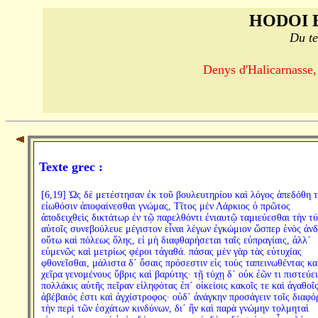
HODOI 
Du te
Denys d'Halicarnasse,
Texte grec :
[6,19] Ὡς δὲ μετέστησαν ἐκ τοῦ βουλευτηρίου καὶ λόγος ἀπεδόθη τ
εἰωθόσιν ἀποφαίνεσθαι γνώμας, Τῖτος μὲν Λάρκιος ὁ πρῶτος
ἀποδειχθεὶς δικτάτωρ ἐν τῷ παρελθόντι ἐνιαυτῷ ταμιεύεσθαι τὴν τ
αὐτοῖς συνεβούλευε μέγιστον εἶναι λέγων ἐγκώμιον ὥσπερ ἑνὸς ἀν
οὕτω καὶ πόλεως ὅλης, εἰ μὴ διαφθαρήσεται ταῖς εὐπραγίαις, ἀλλ´
εὐμενῶς καὶ μετρίως φέροι τἀγαθά. πάσας μὲν γὰρ τὰς εὐτυχίας
φθονεῖσθαι, μάλιστα δ´ ὅσαις πρόσεστιν εἰς τοὺς ταπεινωθέντας κα
χεῖρα γενομένους ὕβρις καὶ βαρύτης· τῇ τύχῃ δ´ οὐκ ἐῶν τι πιστεύει
πολλάκις αὐτῆς πεῖραν εἰληφότας ἐπ´ οἰκείοις κακοῖς τε καὶ ἀγαθοῖς
ἀβέβαιός ἐστι καὶ ἀγχίστροφος· οὐδ´ ἀνάγκην προσάγειν τοῖς διαφό
τὴν περὶ τῶν ἐσχάτων κινδύνων, δι´ ἣν καὶ παρὰ γνώμην τολμηταὶ