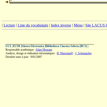
|
Lecture
|
Liste du vocabulaire
|
Index inverse
|
Menu
|
Site LACUS
UCL
|
FLTR
|
Itinera Electronica
|
Bibliotheca Classica Selecta (BCS)
|
Responsable académique :
Alain Meurant
Analyse, design et réalisation informatiques :
B. Maroutaeff
-
J. Schumacher
Dernière mise à jour : 9/01/2007