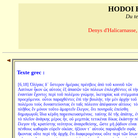
HODOI 
Du te
Denys d'Halicarnasse,
Texte grec :
[6,18] Ὀλίγαις δ´ ὕστερον ἡμέραις πρέσβεις ἀπὸ τοῦ κοινοῦ τῶν
Λατίνων ἧκον ὡς αὐτοὺς ἐξ ἁπασῶν τῶν πόλεων ἐπιλεχθέντες οἱ τὴ
ἐναντίαν ἔχοντες περὶ τοῦ πολέμου γνώμην, ἱκετηρίας καὶ στέμματα
προεχόμενοι. οὗτοι παραχθέντες ἐπὶ τὴν βουλήν, τὴν μὲν ἀρχὴν τοῦ
πολέμου τοὺς δυναστεύοντας ἐν ταῖς πόλεσιν ἀπέφαινον αἰτίους· τὸ
πλῆθος ἓν μόνον τοῦτο ἁμαρτεῖν ἔλεγον, ὅτι πονηροῖς ἐπείσθη
δημαγωγοῖς ἴδια κέρδη παρεσκευασμένοις. ταύτης δὲ τῆς ἀπάτης, ἐ
τὸ πλεῖον ἀνάγκης μέρος ἦν, οὐ μεμπτὰς τετικέναι δίκας ἑκάστην π
ἔλεγον τῆς κρατίστης νεότητος ἀναιρεθείσης, ὥστε μὴ ῥᾴδιον εἶναι
πένθους καθαρὰν εὑρεῖν οἰκίαν, ἠξίουν τ´ αὐτοὺς παραλαβεῖν σφᾶς
ἥκοντας οὔτε περὶ τῆς ἀρχῆς ἔτι διαφερομένους οὔτε περὶ τῶν ἴσων