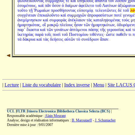
φιλονεικοῦντας συμμάχους τε καὶ ὑπηκόους ἅπαντα τὸν λοιπὸν χρό
ἐσομένους, καὶ πᾶν ὅσον ὁ δαίμων ἀφείλετο τοῦ Λατίνων ἀξιώματο
τοῦτο τῇ Ῥωμαίων προσθήσοντας εὐποτμίᾳ. τελευτῶντες δὲ τοῦ
λό
συγγένειαν ἐπεκαλοῦντο καὶ συμμαχιῶν ἀπροφασίστων ποτὲ γενομ
ἀνεμίμνησκον καὶ συμφορὰς ἀνέκλαιον τὰς καταληψομένας τοὺς μ
ἡμαρτηκότας, οἳ μακρῷ πλείους ἦσαν τῶν ἡμαρτηκότων, ὀδυρόμενο
παρ´ ἕκαστα καὶ τῶν γονάτων ἁπτόμενοι πάσης τῆς γερουσίας καὶ τ
ἱκετηρίας παρὰ τοῖς ποσὶ τοῦ Ποστομίου τιθέντες· ὥστε παθεῖν τι 
τὰ δάκρυα καὶ τὰς δεήσεις αὐτῶν τὸ συνέδριον ἅπαν.
|
Lecture
|
Liste du vocabulaire
|
Index inverse
|
Menu
|
Site LACUS
UCL
|
FLTR
|
Itinera Electronica
|
Bibliotheca Classica Selecta (BCS)
|
Responsable académique :
Alain Meurant
Analyse, design et réalisation informatiques :
B. Maroutaeff
-
J. Schumacher
Dernière mise à jour : 9/01/2007