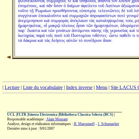
φιλονεικοῦντας συμμάχους τε καὶ ὑπηκόους ἅπαντα τὸν λοιπὸν χρό
ἐσομένους, καὶ πᾶν ὅσον ὁ δαίμων ἀφείλετο τοῦ Λατίνων ἀξιώματο
τοῦτο τῇ Ῥωμαίων προσθήσοντας εὐποτμίᾳ. τελευτῶντες δὲ τοῦ λό
συγγένειαν ἐπεκαλοῦντο καὶ συμμαχιῶν ἀπροφασίστων ποτὲ γενομ
ἀνεμίμνησκον καὶ συμφορὰς ἀνέκλαιον τὰς καταληψομένας τοὺς μ
ἡμαρτηκότας, οἳ μακρῷ πλείους ἦσαν τῶν ἡμαρτηκότων, ὀδυρόμενο
παρ´ ἕκαστα καὶ τῶν γονάτων ἁπτόμενοι πάσης τῆς γερουσίας καὶ τ
ἱκετηρίας παρὰ τοῖς ποσὶ τοῦ Ποστομίου τιθέντες· ὥστε παθεῖν τι 
τὰ δάκρυα καὶ τὰς δεήσεις αὐτῶν τὸ συνέδριον ἅπαν.
|
Lecture
|
Liste du vocabulaire
|
Index inverse
|
Menu
|
Site LACUS
UCL
|
FLTR
|
Itinera Electronica
|
Bibliotheca Classica Selecta (BCS)
|
Responsable académique :
Alain Meurant
Analyse, design et réalisation informatiques :
B. Maroutaeff
-
J. Schumacher
Dernière mise à jour : 9/01/2007