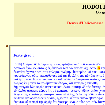
HODOI 
Du te
Denys d'Halicarnasse,
Texte grec :
[6,18] Ὀλίγαις δ´ ὕστερον ἡμέραις πρέσβεις ἀπὸ τοῦ κοινοῦ τῶν
Λατίνων ἧκον ὡς αὐτοὺς ἐξ ἁπασῶν τῶν πόλεων ἐπιλεχθέντες
οἱ
τὴ
ἐναντίαν ἔχοντες περὶ τοῦ πολέμου γνώμην, ἱκετηρίας καὶ στέμματα
προεχόμενοι. οὗτοι παραχθέντες ἐπὶ τὴν βουλήν, τὴν μὲν ἀρχὴν τοῦ
πολέμου τοὺς δυναστεύοντας ἐν ταῖς πόλεσιν ἀπέφαινον αἰτίους· τὸ
πλῆθος ἓν μόνον τοῦτο ἁμαρτεῖν ἔλεγον, ὅτι πονηροῖς ἐπείσθη
δημαγωγοῖς ἴδια κέρδη παρεσκευασμένοις. ταύτης δὲ τῆς ἀπάτης, ἐ
τὸ πλεῖον ἀνάγκης μέρος ἦν, οὐ μεμπτὰς τετικέναι δίκας ἑκάστην π
ἔλεγον τῆς κρατίστης νεότητος ἀναιρεθείσης, ὥστε μὴ ῥᾴδιον εἶναι
πένθους καθαρὰν εὑρεῖν οἰκίαν, ἠξίουν τ´ αὐτοὺς παραλαβεῖν σφᾶς
ἥκοντας οὔτε περὶ τῆς ἀρχῆς ἔτι διαφερομένους οὔτε περὶ τῶν ἴσων