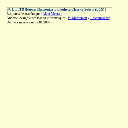
UCL
|
FLTR
|
Itinera Electronica
|
Bibliotheca Classica Selecta (BCS)
|
Responsable académique :
Alain Meurant
Analyse, design et réalisation informatiques :
B. Maroutaeff
-
J. Schumacher
Dernière mise à jour : 9/01/2007