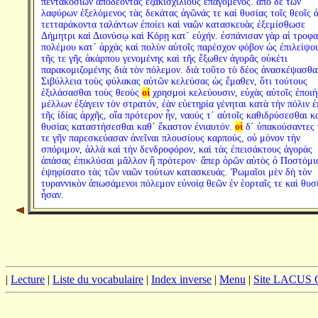
πεντακοσίων ἀποδέοντας ἑξακισχιλίους ἐπαγόμενος. ἀπὸ δὲ τῶν
λαφύρων ἐξελόμενος τὰς δεκάτας ἀγῶνάς τε καὶ θυσίας τοῖς θεοῖς 
τετταράκοντα ταλάντων ἐποίει καὶ ναῶν κατασκευὰς ἐξεμίσθωσε
Δήμητρι καὶ Διονύσῳ καὶ Κόρῃ κατ´ εὐχήν. ἐσπάνισαν γὰρ αἱ τροφα
πολέμου κατ´ ἀρχὰς καὶ πολὺν αὐτοῖς παρέσχον φόβον ὡς ἐπιλείψο
τῆς τε γῆς ἀκάρπου γενομένης καὶ τῆς ἔξωθεν ἀγορᾶς οὐκέτι
παρακομιζομένης διὰ τὸν πόλεμον. διὰ τοῦτο τὸ δέος ἀνασκέψασθα
Σιβύλλεια τοὺς φύλακας αὐτῶν κελεύσας ὡς ἔμαθεν, ὅτι τούτους
ἐξιλάσασθαι τοὺς θεοὺς
οἱ
χρησμοὶ κελεύουσιν, εὐχὰς αὐτοῖς ἐποι
μέλλων ἐξάγειν τὸν στρατόν, ἐὰν εὐετηρία γένηται κατὰ τὴν πόλιν ἐ
τῆς ἰδίας ἀρχῆς, οἵα πρότερον ἦν, ναούς τ´ αὐτοῖς καθιδρύσεσθαι κ
θυσίας καταστήσεσθαι καθ´ ἕκαστον ἐνιαυτόν.
οἱ
δ´ ὑπακούσαντες 
τε γῆν παρεσκεύασαν ἀνεῖναι πλουσίους καρπούς, οὐ μόνον τὴν
σπόριμον, ἀλλὰ καὶ τὴν δενδροφόρον, καὶ τὰς ἐπεισάκτους ἀγορὰς
ἁπάσας ἐπικλύσαι μᾶλλον ἢ πρότερον· ἅπερ ὁρῶν αὐτὸς ὁ Ποστόμι
ἐψηφίσατο τὰς τῶν ναῶν τούτων κατασκευάς. Ῥωμαῖοι μὲν δὴ τὸν
τυραννικὸν ἀπωσάμενοι πόλεμον εὐνοίᾳ θεῶν ἐν ἑορταῖς τε καὶ θυσ
ἦσαν.
|
Lecture
|
Liste du vocabulaire
|
Index inverse
|
Menu
|
Site LACUS