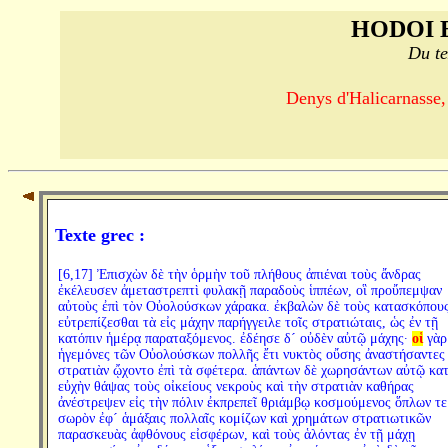
HODOI 
Du te
Denys d'Halicarnasse,
Texte grec :
[6,17] Ἐπισχὼν δὲ τὴν ὁρμὴν τοῦ πλήθους ἀπιέναι τοὺς ἄνδρας
ἐκέλευσεν ἀμεταστρεπτὶ φυλακῇ παραδοὺς ἱππέων, οἳ προὔπεμψαν
αὐτοὺς ἐπὶ τὸν Οὐολούσκων χάρακα. ἐκβαλὼν δὲ τοὺς κατασκόπου
εὐτρεπίζεσθαι τὰ εἰς μάχην παρήγγειλε τοῖς στρατιώταις, ὡς ἐν τῇ
κατόπιν ἡμέρᾳ παραταξόμενος. ἐδέησε δ´ οὐδὲν αὐτῷ μάχης·
οἱ
γὰρ
ἡγεμόνες τῶν Οὐολούσκων πολλῆς ἔτι νυκτὸς οὔσης ἀναστήσαντες
στρατιὰν ᾤχοντο ἐπὶ τὰ σφέτερα. ἁπάντων δὲ χωρησάντων αὐτῷ κατ
εὐχὴν θάψας τοὺς οἰκείους νεκροὺς καὶ τὴν στρατιὰν καθήρας
ἀνέστρεψεν εἰς τὴν πόλιν ἐκπρεπεῖ θριάμβῳ κοσμούμενος ὅπλων τε
σωρὸν ἐφ´ ἁμάξαις πολλαῖς κομίζων καὶ χρημάτων στρατιωτικῶν
παρασκευὰς ἀφθόνους εἰσφέρων, καὶ τοὺς ἁλόντας ἐν τῇ μάχῃ