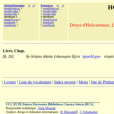
Alphabétiquement
[
«
»
]
Fréquences
[
«
»
]
H
προσδεξαμένων
1
1
προσδεξαμένων
προσδέχεσθαι
1
1
προσδέχεσθαι
προσδέχεσθέ
1
1
προσδέχεσθέ
προσδέχου 1
1 προσδέχου
προσδέχωνται
1
1
προσδέχωνται
προσδοκᾶν
1
1
προσδοκᾶν
Denys d'Halicarnasse, Le
προσέθεσαν
1
1
προσέθεσαν
Livre, Chap.
[8, 26]
ἣν
ὀλίγου
πᾶσαν
ἐπίκουρον
ἥξειν
προσδέχου·
στρατ
|
Lecture
|
Liste du vocabulaire
|
Index inverse
|
Menu
|
Site de Phili
UCL
|
FLTR
|
Itinera Electronica
|
Bibliotheca Classica Selecta (BCS)
|
Responsable académique :
Alain Meurant
Analyse, design et réalisation informatiques :
B. Maroutaeff
-
J. Schumacher