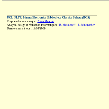
UCL
|
FLTR
|
Itinera Electronica
|
Bibliotheca Classica Selecta (BCS)
|
Responsable académique :
Alain Meurant
Analyse, design et réalisation informatiques :
B. Maroutaeff
-
J. Schumacher
Dernière mise à jour : 19/08/2009