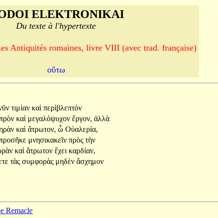
ODOI ELEKTRONIKAI
Du texte à l'hypertexte
s Antiquités romaines, livre VIII (avec trad. française)
οὕτω
νῦν
τιμίαν
καὶ
περίβλεπτόν
πρὸν
καὶ
μεγαλόψυχον
ἔργον,
ἀλλὰ
ηρὰν
καὶ
ἄτρωτον,
ὦ
Οὐαλερία,
προσῆκε
μνησικακεῖν
πρὸς
τὴν
ρρὰν
καὶ
ἄτρωτον
ἔχει
καρδίαν,
ετε
τὰς
συμφορὰς
μηδὲν
ἄσχημον
ppe Remacle