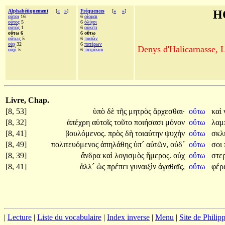
Alphabétiquement
[
«
»
]
Fréquences
[
«
»
]
H
οὗτοι
16
6
οἴομαι
οὗτος
5
6
ὀλίγοι
οὗτός
1
6
οὐκέτι
οὕτω 6
6 οὕτω
οὕτως
5
6
πασῶν
οὐχ
32
6
πατέρων
Denys d'Halicarnasse, Le
οὐχὶ
5
6
πατρίκιοι
Livre, Chap.
[8, 53]
ὑπὸ
δὲ
τῆς
μητρὸς
ἄρχεσθαι·
οὕτω
καὶ
[8, 32]
ἀπέχρη
αὐτοῖς
τοῦτο
ποιήσασι
μόνον
οὕτω
λαμ
[8, 41]
βουλόμενος.
πρὸς
δὴ
τοιαύτην
ψυχὴν
οὕτω
σκλ
[8, 49]
πολιτευόμενος
ἀπηλάθης
ὑπ´
αὐτῶν,
οὐδ´
οὕτω
σοι
[8, 39]
ἄνδρα
καὶ
λογισμὸς
ἥμερος.
οὐχ
οὕτω
στε
[8, 41]
ἀλλ´
ὡς
πρέπει
γυναιξὶν
ἀγαθαῖς,
οὕτω
φέρ
|
Lecture
|
Liste du vocabulaire
|
Index inverse
|
Menu
|
Site de Phili