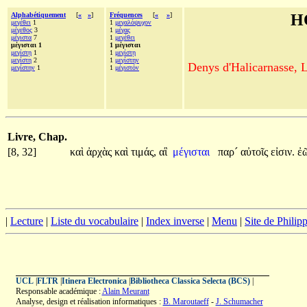
Alphabétiquement
[
«
»
]
Fréquences
[
«
»
]
H
μεγέθει
1
1
μεγαλόψυχον
μέγεθος
3
1
μέγας
μέγιστα
7
1
μεγέθει
μέγισται 1
1 μέγισται
μεγίστῃ
1
1
μεγίστῃ
μεγίστη
2
1
μεγίστην
Denys d'Halicarnasse, Le
μεγίστην
1
1
μέγιστόν
Livre, Chap.
[8, 32]
καὶ
ἀρχὰς
καὶ
τιμάς,
αἳ
μέγισται
παρ´
αὐτοῖς
εἰσιν.
ἐ
|
Lecture
|
Liste du vocabulaire
|
Index inverse
|
Menu
|
Site de Phili
UCL
|
FLTR
|
Itinera Electronica
|
Bibliotheca Classica Selecta (BCS)
|
Responsable académique :
Alain Meurant
Analyse, design et réalisation informatiques :
B. Maroutaeff
-
J. Schumacher