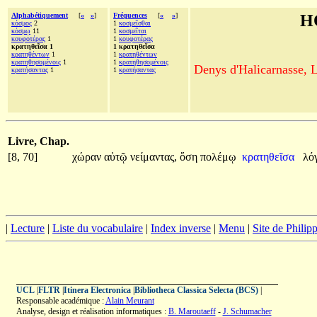
Alphabétiquement
[
«
»
]
Fréquences
[
«
»
]
H
κόσμος
2
1
κοσμεῖσθαι
κόσμῳ
11
1
κοσμεῖται
κουφοτέρας
1
1
κουφοτέρας
κρατηθεῖσα 1
1 κρατηθεῖσα
κρατηθέντων
1
1
κρατηθέντων
κρατηθησομένοις
1
1
κρατηθησομένοις
Denys d'Halicarnasse, Le
κρατήσαντας
1
1
κρατήσαντας
Livre, Chap.
[8, 70]
χώραν
αὐτῷ
νείμαντας,
ὅση
πολέμῳ
κρατηθεῖσα
λό
|
Lecture
|
Liste du vocabulaire
|
Index inverse
|
Menu
|
Site de Phili
UCL
|
FLTR
|
Itinera Electronica
|
Bibliotheca Classica Selecta (BCS)
|
Responsable académique :
Alain Meurant
Analyse, design et réalisation informatiques :
B. Maroutaeff
-
J. Schumacher