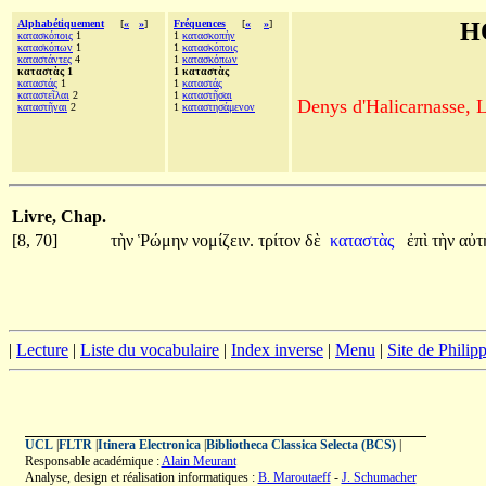
Alphabétiquement
[
«
»
]
Fréquences
[
«
»
]
H
κατασκόποις
1
1
κατασκοπὴν
κατασκόπων
1
1
κατασκόποις
καταστάντες
4
1
κατασκόπων
καταστὰς 1
1 καταστὰς
καταστάς
1
1
καταστάς
καταστεῖλαι
2
1
καταστῆσαι
Denys d'Halicarnasse, Le
καταστῆναι
2
1
καταστησάμενον
Livre, Chap.
[8, 70]
τὴν
Ῥώμην
νομίζειν.
τρίτον
δὲ
καταστὰς
ἐπὶ
τὴν
αὐτ
|
Lecture
|
Liste du vocabulaire
|
Index inverse
|
Menu
|
Site de Phili
UCL
|
FLTR
|
Itinera Electronica
|
Bibliotheca Classica Selecta (BCS)
|
Responsable académique :
Alain Meurant
Analyse, design et réalisation informatiques :
B. Maroutaeff
-
J. Schumacher