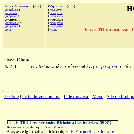
Alphabétiquement
[
«
»
]
Fréquences
[
«
»
]
H
γενομένοις
1
1
γενομέναις
γενόμενον
4
1
γενομένας
γενόμενος
8
1
γενομένοις
γενομένου 1
1 γενομένου
γενομένους
2
1
γενομένων
γενομένων
1
1
γενώμεθα
Denys d'Halicarnasse, Le
γένος
4
1
γέρας
Livre, Chap.
[8, 21]
τῶν
δεδικασμένων
λύειν
οὐθέν.
μὴ
γενομένου
δὲ
π
|
Lecture
|
Liste du vocabulaire
|
Index inverse
|
Menu
|
Site de Phili
UCL
|
FLTR
|
Itinera Electronica
|
Bibliotheca Classica Selecta (BCS)
|
Responsable académique :
Alain Meurant
Analyse, design et réalisation informatiques :
B. Maroutaeff
-
J. Schumacher