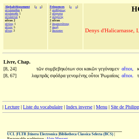
Alphabétiquement
[
«
»
]
Fréquences
[
«
»
]
H
αἰτιάσασθαι
1
2
αἰσθήσεως
αἰτιάσεσθε
1
2
αἴσχιστα
αἰτιάσεταί
1
2
αἰσχύνης
αἴτιοι 2
2 αἴτιοι
αἰτίοις
1
2
ἀκμαιοτάτους
αἴτιον
5
2
ἀκμῇ
Denys d'Halicarnasse, Le
αἴτιος
3
2
ἄκουσον
Livre, Chap.
[8, 24]
τῶν
συμβεβηκότων
σοι
κακῶν
γεγόναμεν
αἴτιοι,
[8, 67]
λαμπρᾶς
σφόδρα
γενομένης
οὗτοι
Ῥωμαίοις
αἴτιοι.
|
Lecture
|
Liste du vocabulaire
|
Index inverse
|
Menu
|
Site de Phili
UCL
|
FLTR
|
Itinera Electronica
|
Bibliotheca Classica Selecta (BCS)
|
Responsable académique :
Alain Meurant