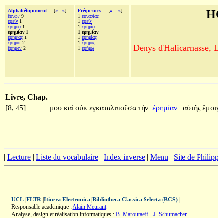
Alphabétiquement
[
«
»
]
Fréquences
[
«
»
]
H
ἔργων
9
1
ἐργασίας
ἐρεῖν
1
1
ἐρεῖν
ἐρημίᾳ
1
1
ἐρημίᾳ
ἐρημίαν 1
1 ἐρημίαν
ἐρημίας
1
1
ἐρημίας
ἔρημοι
2
1
ἔρημος
Denys d'Halicarnasse, Le
ἔρημον
2
1
ἐρήμῳ
Livre, Chap.
[8, 45]
μου
καὶ
οὐκ
ἐγκαταλιποῦσα
τὴν
ἐρημίαν
αὐτῆς
ἔμοι
|
Lecture
|
Liste du vocabulaire
|
Index inverse
|
Menu
|
Site de Phili
UCL
|
FLTR
|
Itinera Electronica
|
Bibliotheca Classica Selecta (BCS)
|
Responsable académique :
Alain Meurant
Analyse, design et réalisation informatiques :
B. Maroutaeff
-
J. Schumacher