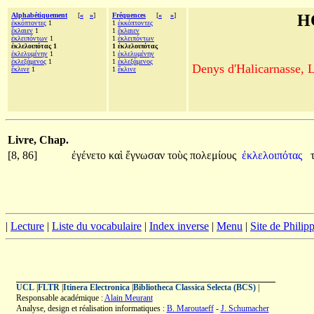
Alphabétiquement
[
«
»
]
Fréquences
[
«
»
]
H
ἐκκόπτοντες
1
1
ἐκκόπτοντες
ἔκλαιεν
1
1
ἔκλαιεν
ἐκλειπόντων
1
1
ἐκλειπόντων
ἐκλελοιπότας 1
1 ἐκλελοιπότας
ἐκλελυμένην
1
1
ἐκλελυμένην
ἐκλεξάμενος
1
1
ἐκλεξάμενος
Denys d'Halicarnasse, Le
ἔκλινε
1
1
ἔκλινε
Livre, Chap.
[8, 86]
ἐγένετο
καὶ
ἔγνωσαν
τοὺς
πολεμίους
ἐκλελοιπότας
|
Lecture
|
Liste du vocabulaire
|
Index inverse
|
Menu
|
Site de Phili
UCL
|
FLTR
|
Itinera Electronica
|
Bibliotheca Classica Selecta (BCS)
|
Responsable académique :
Alain Meurant
Analyse, design et réalisation informatiques :
B. Maroutaeff
-
J. Schumacher