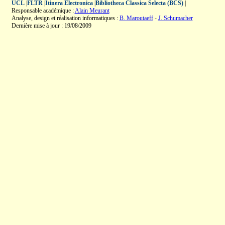
UCL
|
FLTR
|
Itinera Electronica
|
Bibliotheca Classica Selecta (BCS)
|
Responsable académique :
Alain Meurant
Analyse, design et réalisation informatiques :
B. Maroutaeff
-
J. Schumacher
Dernière mise à jour : 19/08/2009