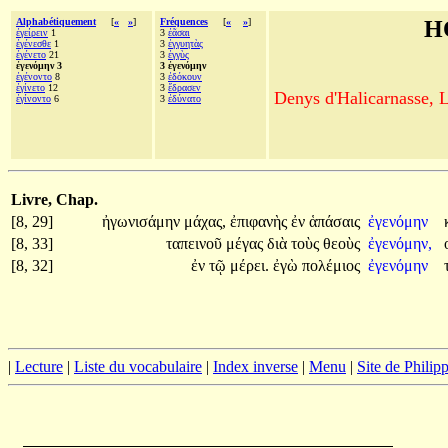
Alphabétiquement
[
«
»
]
Fréquences
[
«
»
]
H
ἐγείρειν
1
3
ἐᾶσαι
ἐγένεσθε
1
3
ἐγγυητὰς
ἐγένετο
21
3
ἐγγὺς
ἐγενόμην 3
3 ἐγενόμην
ἐγένοντο
8
3
ἐδόκουν
ἐγίνετο
12
3
ἔδρασεν
Denys d'Halicarnasse, Le
ἐγίνοντο
6
3
ἐδύνατο
Livre, Chap.
[8, 29]
ἠγωνισάμην
μάχας,
ἐπιφανὴς
ἐν
ἁπάσαις
ἐγενόμην
[8, 33]
ταπεινοῦ
μέγας
διὰ
τοὺς
θεοὺς
ἐγενόμην,
[8, 32]
ἐν
τῷ
μέρει.
ἐγὼ
πολέμιος
ἐγενόμην
|
Lecture
|
Liste du vocabulaire
|
Index inverse
|
Menu
|
Site de Phili