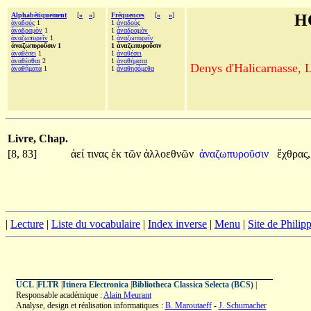
Alphabétiquement
[
«
»
]
Fréquences
[
«
»
]
H
ἀναδούς
1
1
ἀναδούς
ἀναδραμὸν
1
1
ἀναδραμὸν
ἀναζωπυρεῖν
1
1
ἀναζωπυρεῖν
ἀναζωπυροῦσιν 1
1 ἀναζωπυροῦσιν
ἀναθέσει
1
1
ἀναθέσει
ἀναθέσθαι
2
1
ἀναθήματα
Denys d'Halicarnasse, Le
ἀναθήματα
1
1
ἀναθησόμεθα
Livre, Chap.
[8, 83]
ἀεί
τινας
ἐκ
τῶν
ἀλλοεθνῶν
ἀναζωπυροῦσιν
ἔχθρας,
|
Lecture
|
Liste du vocabulaire
|
Index inverse
|
Menu
|
Site de Phili
UCL
|
FLTR
|
Itinera Electronica
|
Bibliotheca Classica Selecta (BCS)
|
Responsable académique :
Alain Meurant
Analyse, design et réalisation informatiques :
B. Maroutaeff
-
J. Schumacher