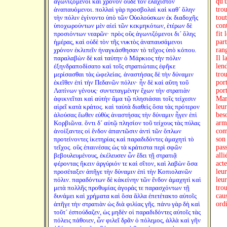
ἀγωνιζόμενοι καὶ χρόνον οὐδὲ τὸν ἐλάχιστον
qu'u
ἀναπαυόμενοι. πολλαὶ γὰρ προσβολαὶ καὶ καθ´ ὅλην
trou
τὴν πόλιν ἐγίνοντο ὑπὸ τῶν Οὐολούσκων ἐκ διαδοχῆς
tou
ὑποχωρούντων μὲν αἰεὶ τῶν κεκμηκότων, ἑτέρων δὲ
con
προσιόντων νεαρῶν· πρὸς οὓς ἀγωνιζόμενοι δι´ ὅλης
fit 
ἡμέρας, καὶ οὐδὲ τὸν τῆς νυκτὸς ἀναπαυσάμενοι
par
χρόνον ἐκλιπεῖν ἠναγκάσθησαν τὸ τεῖχος ὑπὸ κόπου.
rang
παραλαβὼν δὲ καὶ ταύτην ὁ Μάρκιος τὴν πόλιν
Il l
ἐξηνδραποδίσατο καὶ τοῖς στρατιώταις ἐφῆκε
len
μερίσασθαι τὰς ὠφελείας. ἀναστήσας δὲ τὴν δύναμιν
tro
ἐκεῖθεν ἐπὶ τὴν Πεδανῶν πόλιν· ἦν δὲ καὶ αὕτη τοῦ
port
Λατίνων γένους· συντεταγμένην ἔχων τὴν στρατιὰν
port
ἀφικνεῖται καὶ αὐτὴν ἅμα τῷ πλησιάσαι τοῖς τείχεσιν
Marc
αἱρεῖ κατὰ κράτος. καὶ ταὐτὰ διαθεὶς ὅσα τὰς πρότερον
leur
ἁλούσας ἕωθεν εὐθὺς ἀναστήσας τὴν δύναμιν ἦγεν ἐπὶ
bes
Κορβιῶνα. ὄντι δ´ αὐτῷ πλησίον τοῦ τείχους τὰς πύλας
arme
ἀνοίξαντες οἱ ἔνδον ἀπαντῶσιν ἀντὶ τῶν ὅπλων
com
προτείνοντες ἱκετηρίας καὶ παραδιδόντες ἀμαχητὶ τὸ
son
τεῖχος. οὓς ἐπαινέσας ὡς τὰ κράτιστα περὶ σφῶν
pass
βεβουλευμένους, ἐκέλευσεν ὧν ἔδει τῇ στρατιᾷ
alli
φέροντας ἥκειν ἀργύριόν τε καὶ σῖτον, καὶ λαβὼν ὅσα
acte
προσέταξεν ἀπῆγε τὴν δύναμιν ἐπὶ τὴν Κοπιολανῶν
leur
πόλιν. παραδόντων δὲ κἀκείνην τῶν ἔνδον ἀμαχητὶ καὶ
leu
μετὰ πολλῆς προθυμίας ἀγοράς τε παρασχόντων τῇ
trou
δυνάμει καὶ χρήματα καὶ ὅσα ἄλλα ἐπετέτακτο αὐτοῖς
cau
ἀπῆγε τὴν στρατιὰν ὡς διὰ φιλίας γῆς. πάνυ γὰρ δὴ καὶ
ord
τοῦτ´ ἐσπούδαζεν, ὡς μηδὲν οἱ παραδιδόντες αὐτοῖς τὰς
πόλεις πάθοιεν, ὧν φιλεῖ δρᾶν ὁ πόλεμος, ἀλλὰ καὶ γῆν