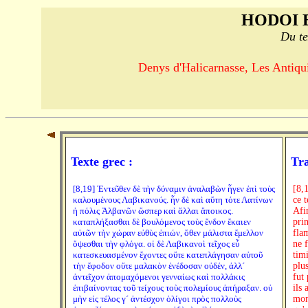
HODOI 
Du te
Denys d'Halicarnasse, Les Antiquit
Texte grec :
Tra
[8,19] Ἐντεῦθεν δὲ τὴν δύναμιν ἀναλαβὼν ἦγεν ἐπὶ τοὺς
[8,
καλουμένους Λαβικανούς. ἦν δὲ καὶ αὕτη τότε Λατίνων
ce 
ἡ πόλις Ἀλβανῶν ὥσπερ καὶ ἄλλαι ἄποικος.
Afi
καταπλήξασθαι δὲ βουλόμενος τοὺς ἔνδον ἔκαιεν
pri
αὐτῶν τὴν χώραν εὐθὺς ἐπιών, ὅθεν μάλιστα ἔμελλον
fla
ὄψεσθαι τὴν φλόγα. οἱ δὲ Λαβικανοὶ τεῖχος εὖ
ne 
κατεσκευασμένον ἔχοντες οὔτε κατεπλάγησαν αὐτοῦ
timi
τὴν ἔφοδον οὔτε μαλακὸν ἐνέδοσαν οὐδέν, ἀλλ´
plu
ἀντεῖχον ἀπομαχόμενοι γενναίως καὶ πολλάκις
fut 
ἐπιβαίνοντας τοῦ τείχους τοὺς πολεμίους ἀπήραξαν. οὐ
ils
μὴν εἰς τέλος γ´ ἀντέσχον ὀλίγοι πρὸς πολλοὺς
mom