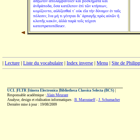
ἀδῄωτον ἀπολαμβάνοιεν καὶ βοσκήματα καὶ
ἀνδράποδα, ὅσα κατέλιπον ἐπὶ τῶν κτήσεων,
κομίζοιντο, αὐλίζεσθαί τ´ οὐκ εἴα τὴν δύναμιν ἐν ταῖς
πόλεσιν, ἵνα μή τι γένηται δι´ ἁρπαγῆς πρὸς αὐτῶν ἢ
κλοπῆς κακόν, ἀλλὰ παρὰ τοῖς τείχεσι
κατεστρατοπέδευεν.
|
Lecture
|
Liste du vocabulaire
|
Index inverse
|
Menu
|
Site de Phili
UCL
|
FLTR
|
Itinera Electronica
|
Bibliotheca Classica Selecta (BCS)
|
Responsable académique :
Alain Meurant
Analyse, design et réalisation informatiques :
B. Maroutaeff
-
J. Schumacher
Dernière mise à jour : 19/08/2009