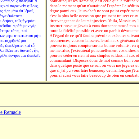
ν ἀπείρους πολέμου. ἃ
pour attaquer les Romains, c'est celle que la fortune 
ις καὶ παραινεῖν φίλοις,
dans le moment qu'on n'aurait osé l'espérer. La séditio
ς εἰρημένα ὑπ´ ἐμοῦ,
règne parmi eux, leurs chefs ne sont point expérimenté
 ἔργα ἑκάστοτε
c'est la plus belle occasion que puissent trouver ceux 
 δεήσει, τοῖς ἡγεμόσι
tirer vengeance de leurs injustices. Voila, Messieurs, l
οεῖσθαι. πρόθυμον γὰρ
instructions que j'avais à vous donner comme à mes ami
τάττητε τόπῳ, καὶ
toute la fidélité possible et avec un parfait dévouemen
ρων μήτε στρατιώτου μήτε
A l'égard de ce qu'il faudra prévoir et exécuter suivant
 καταχρῆσθέ μοι
occurrences, vous en laisserez le soin aux généraux 
μᾶς ὠφελήσειν, καὶ εὖ
pouvez toujours compter sur ma bonne volonté : en 
άλα βλάπτειν δυνατὸς ἦν,
me mettriez, j'exécuterai ponctuellement vos ordres, e
εγάλα δυνήσομαι ὠφελεῖν.
pour ne céder en rien ni aux simples soldats, ni aux o
commandant. Disposez donc de moi comme bon vous 
dans quelque poste que ce soit où vous me jugerez uti
que si j'ai pu vous faire beaucoup de mal lorsque j'éta
pourrai aussi vous faire beaucoup de bien en combatt
ppe Remacle