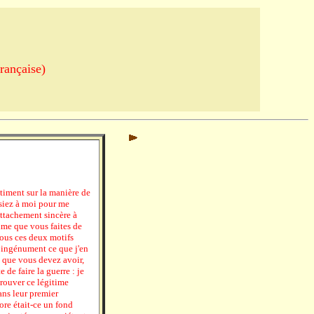
rançaise)
iment sur la manière de
ssiez à moi pour me
ttachement sincère à
ime que vous faites de
 tous ces deux motifs
 ingénument ce que j'en
n que vous devez avoir,
 de faire la guerre : je
rouver ce légitime
ans leur premier
core était-ce un fond