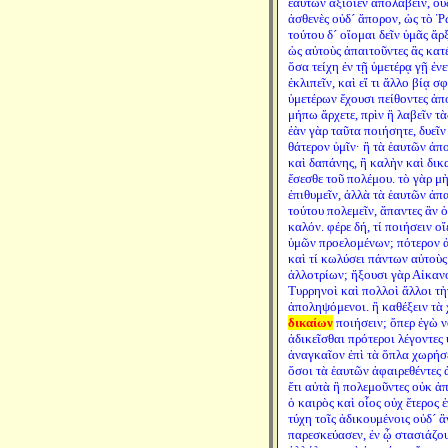
ἑαυτῶν ἀξιοῖεν ἀπολαβεῖν, οὐ
ἀσθενὲς οὐδ´ ἄπορον, ὡς τὸ Ῥ
τούτου δ´ οἴομαι δεῖν ὑμᾶς ἄρ
ὡς αὐτοὺς ἀπαιτοῦντες ἃς κατ
ὅσα τείχη ἐν τῇ ὑμετέρᾳ γῇ ἐν
ἐκλιπεῖν, καὶ εἴ τι ἄλλο βίᾳ 
ὑμετέρων ἔχουσι πείθοντες ἀπ
μήπω ἄρχετε, πρὶν ἢ λαβεῖν τὰ
ἐὰν γὰρ ταῦτα ποιήσητε, δυεῖ
θάτερον ὑμῖν· ἢ τὰ ἑαυτῶν ἀ
καὶ δαπάνης, ἢ καλὴν καὶ δικ
ἔσεσθε τοῦ πολέμου. τὸ γὰρ μ
ἐπιθυμεῖν, ἀλλὰ τὰ ἑαυτῶν ἀπ
τούτου πολεμεῖν, ἅπαντες ἂν 
καλόν. φέρε δή, τί ποιήσειν ο
ὑμῶν προελομένων; πότερον ἀ
καὶ τί κωλύσει πάντων αὐτοὺ
ἀλλοτρίων; ἥξουσι γὰρ Αἰκανο
Τυρρηνοὶ καὶ πολλοὶ ἄλλοι τὴ
ἀποληψόμενοι. ἢ καθέξειν τὰ 
δικαίων
ποιήσειν; ὅπερ ἐγὼ 
ἀδικεῖσθαι πρότεροι λέγοντες
ἀναγκαῖον ἐπὶ τὰ ὅπλα χωρήσε
ὅσοι τὰ ἑαυτῶν ἀφαιρεθέντες
ἔτι αὐτὰ ἢ πολεμοῦντες οὐκ ἀ
ὁ καιρὸς καὶ οἷος οὐχ ἕτερος 
τύχη τοῖς ἀδικουμένοις οὐδ´ ἂ
παρεσκεύασεν, ἐν ᾧ στασιάζο