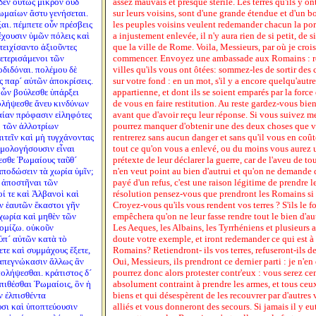
δὲν οὕτως μικρὸν οὐδ´
assez mauvais et presque stérile. Les terres qu'ils y o
ωμαίων ἄστυ γενήσεται.
sur leurs voisins, sont d'une grande étendue et d'un b
ξαι. πέμπετε οὖν πρέσβεις
les peuples voisins veulent redemander chacun la port
έχουσιν ὑμῶν πόλεις καὶ
a injustement enlevée, il n'y aura rien de si petit, de si
ετειχίσαντο ἀξιοῦντες
que la ville de Rome. Voila, Messieurs, par où je cro
σφετερισάμενοι τῶν
commencer. Envoyez une ambassade aux Romains : r
οδιδόναι. πολέμου δὲ
villes qu'ils vous ont ôtées: sommez-les de sortir des 
ς παρ´ αὐτῶν ἀποκρίσεις.
sur votre fond : en un mot, s'il y a encore quelqu'aut
ν ὧν βούλεσθε ὑπάρξει
appartienne, et dont ils se soient emparés par la force
πολήψεσθε ἄνευ κινδύνων
de vous en faire restitution. Au reste gardez-vous bien
αίαν πρόφασιν εἰληφότες
avant que d'avoir reçu leur réponse. Si vous suivez m
ὴ τῶν ἀλλοτρίων
pourrez manquer d'obtenir une des deux choses que v
αιτεῖν καὶ μὴ τυγχάνοντας
rentrerez sans aucun danger et sans qu'il vous en coût
ὁμολογήσουσιν εἶναι
tout ce qu'on vous a enlevé, ou du moins vous aurez 
ἴεσθε Ῥωμαίους ταῦθ´
prétexte de leur déclarer la guerre, car de l'aveu de 
ποδώσειν τὰ χωρία ὑμῖν;
n'en veut point au bien d'autrui et qu'on ne demande q
ς ἀποστῆναι τῶν
payé d'un refus, c'est une raison légitime de prendre
ί τε καὶ Ἀλβανοὶ καὶ
résolution pensez-vous que prendront les Romains si 
ν ἑαυτῶν ἕκαστοι γῆν
Croyez-vous qu'ils vous rendent vos terres ? S'ils le fo
χωρία καὶ μηθὲν τῶν
empêchera qu'on ne leur fasse rendre tout le bien d'aut
νομίζω. οὐκοῦν
Les Aeques, les Albains, les Tyrrhéniens et plusieurs 
 ὑπ´ αὐτῶν κατὰ τὸ
doute votre exemple, et iront redemander ce qui est à
τε καὶ συμμάχους ἕξετε,
Romains? Retiendront- ils vos terres, refuseront-ils de
 ἀπεγνώκασιν ἄλλως ἂν
Oui, Messieurs, ils prendront ce dernier parti : je n'e
πολήψεσθαι. κράτιστος δ´
pourrez donc alors protester contr'eux : vous serez ce
ἐπιθέσθαι Ῥωμαίοις, ὃν ἡ
absolument contraint à prendre les armes, et tous ceux
ν ἐλπισθέντα
biens et qui désespèrent de les recouvrer par d'autres
υσι καὶ ὑποπτεύουσιν
alliés et vous donneront des secours. Si jamais il y e