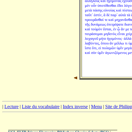
ἀλλήλους καὶ ἡγεμόνας ἔχουσι
μὲν οὖν ὑποτίθεσθαι ἔδει λόγο
μετὰ πάσης εὐνοίας καὶ πίστεω
ταῦτ´ ἐστίν, ἃ δὲ παρ´ αὐτὰ τὰ
προορᾶσθαί τε καὶ μηχανᾶσθαι
τῆς δυνάμεως ἐπιτρέψατε διαν
καὶ τοὐμὸν ἔσται, ἐν ᾧ ἄν με 
πειράσομαι μηδενὸς εἶναι χεί
λοχαγοῦ μήτε ἡγεμόνος· ἀλλὰ
λαβόντες, ὅπου ἂν μέλλω τι ὑ
ἴστε ὅτι, εἰ πολεμῶν ὑμῖν μεγ
καὶ σὺν ὑμῖν ἀγωνιζόμενος μ
|
Lecture
|
Liste du vocabulaire
|
Index inverse
|
Menu
|
Site de Phili