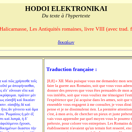
HODOI ELEKTRONIKAI
Du texte à l'hypertexte
Halicarnasse, Les Antiquités romaines, livre VIII (avec trad. f
δικαίων
Traduction française :
ε καὶ πῶς χρήσεσθε τοῖς
[8,8] « XII. Mais puisque vous me demandez mon sent
ιοῦτέ με ἀποφήνασθαι,
faire la guerre aux Romains, soit que vous vous adre
ς εἴτ´ εὔνοιαν εἴτε καὶ
donner des preuves que vous êtes persuadés de mon a
οκρύψομαι. πρῶτον μὲν
vos intérêts, soit que vous vouliez me témoigner l'est
ως εὐσεβῆ καὶ δικαίαν
l'expérience que j'ai acquise dans les armes, soit que
σιν. εὐσεβὴς δὲ καὶ
ensemble vous engagent à me consulter, je vous dirai
 ἥτις ἂν γένοιτο καὶ ἅμα
pense et je ne dissimulerai rien. La première attentio
ου. Ῥωμαίοις ἡ μὲν ἐξ
c'est, à mon avis, de chercher un pieux et juste prétexte
τι καὶ λυπρά, ἡ δ´
vais vous apprendre par quel moyen vous le pourrez t
 ἀφελόμενοι ἔχουσι,
prétexte, pour colorer vos entreprises. Les Romains d
ἠδικημένων ἕκαστοι τὴν
établissement n'avaient qu'un terrain fort resserré, en