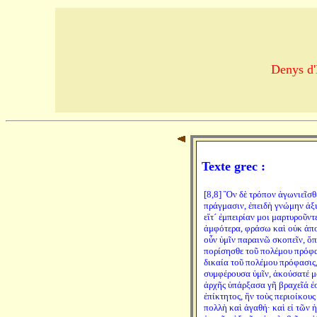
Denys d'
Texte grec :
[8,8] Ὃν δὲ τρόπον ἀγωνιεῖσθ
πράγμασιν, ἐπειδὴ γνώμην ἀξ
εἴτ´ ἐμπειρίαν μοι μαρτυροῦντε
ἀμφότερα, φράσω καὶ οὐκ ἀπ
οὖν ὑμῖν παραινῶ σκοπεῖν, ὅπ
πορίσησθε τοῦ πολέμου πρόφα
δικαία τοῦ πολέμου πρόφασις,
συμφέρουσα ὑμῖν, ἀκούσατέ μ
ἀρχῆς ὑπάρξασα γῆ βραχεῖά ἐσ
ἐπίκτητος, ἣν τοὺς περιοίκους
πολλὴ καὶ ἀγαθή· καὶ εἰ τῶν 