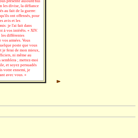
vous présente auiourd'hui
n les divise, la défiance
s au fait de la guerre:
qu'ils ont offensés, pour
es avis et les
s: je l'ai fait dans
t à vos intérêts. « XIV.
 les différentes
de vos armées. Vous
quelque poste que vous
t je ferai de mon mieux,
fficiers, ni même au
semblera ; mettez-moi
le, et soyez persuadés
is votre ennemi, je
ant avec vous. »