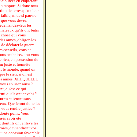
nt ajoutées en empiétant
on rapport. Si donc tous
ion de terres qu'on leur
 faible, ni de si pauvre
is que vous devez
edemandez-leur les
châteaux qu'ils ont bâtis
re chose qui vous
 des armes, obligez-les
 de déclarer la guerre
es conseils, vous ne
ous souhaitez : ou vous
e rien, en possession de
un juste et honnête
tout le monde, quand on
ue le sien, si on est
 les armes. XIII. QUELLE
vous en usez ainsi ?
nt, qu'est-ce qui
rui qu'ils ont envahi ?
autres suivront sans
 eux. Que feront donc les
 vous rendre justice ?
n doute point. Vous
nsés avoir été
 dont ils ont enlevé les
 voies, deviendront vos
ut une occasion favorable