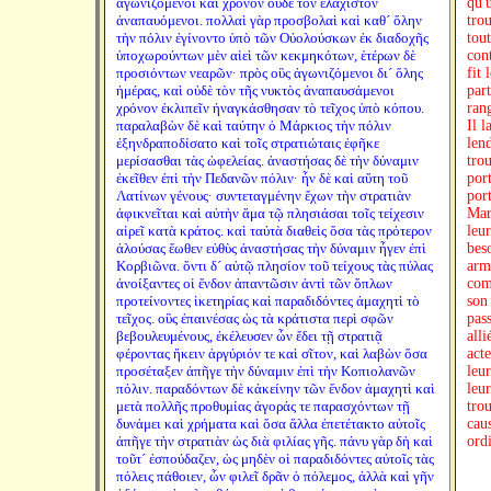
ἀγωνιζόμενοι καὶ χρόνον οὐδὲ τὸν ἐλάχιστον
qu'u
ἀναπαυόμενοι. πολλαὶ γὰρ προσβολαὶ καὶ καθ´ ὅλην
trou
τὴν πόλιν ἐγίνοντο ὑπὸ τῶν Οὐολούσκων ἐκ διαδοχῆς
tou
ὑποχωρούντων μὲν αἰεὶ τῶν κεκμηκότων, ἑτέρων δὲ
con
προσιόντων νεαρῶν· πρὸς οὓς ἀγωνιζόμενοι δι´ ὅλης
fit 
ἡμέρας, καὶ οὐδὲ τὸν τῆς νυκτὸς ἀναπαυσάμενοι
par
χρόνον ἐκλιπεῖν ἠναγκάσθησαν τὸ τεῖχος ὑπὸ κόπου.
rang
παραλαβὼν δὲ καὶ ταύτην ὁ Μάρκιος τὴν πόλιν
Il l
ἐξηνδραποδίσατο καὶ τοῖς στρατιώταις ἐφῆκε
len
μερίσασθαι τὰς ὠφελείας. ἀναστήσας δὲ τὴν δύναμιν
tro
ἐκεῖθεν ἐπὶ τὴν Πεδανῶν πόλιν· ἦν δὲ καὶ αὕτη τοῦ
port
Λατίνων γένους· συντεταγμένην ἔχων τὴν στρατιὰν
port
ἀφικνεῖται καὶ αὐτὴν ἅμα τῷ πλησιάσαι τοῖς τείχεσιν
Marc
αἱρεῖ κατὰ κράτος. καὶ ταὐτὰ διαθεὶς ὅσα τὰς πρότερον
leur
ἁλούσας ἕωθεν εὐθὺς ἀναστήσας τὴν δύναμιν ἦγεν ἐπὶ
bes
Κορβιῶνα. ὄντι δ´ αὐτῷ πλησίον τοῦ τείχους τὰς πύλας
arme
ἀνοίξαντες οἱ ἔνδον ἀπαντῶσιν ἀντὶ τῶν ὅπλων
com
προτείνοντες ἱκετηρίας καὶ παραδιδόντες ἀμαχητὶ τὸ
son
τεῖχος. οὓς ἐπαινέσας ὡς τὰ κράτιστα περὶ σφῶν
pass
βεβουλευμένους, ἐκέλευσεν ὧν ἔδει τῇ στρατιᾷ
alli
φέροντας ἥκειν ἀργύριόν τε καὶ σῖτον, καὶ λαβὼν ὅσα
acte
προσέταξεν ἀπῆγε τὴν δύναμιν ἐπὶ τὴν Κοπιολανῶν
leur
πόλιν. παραδόντων δὲ κἀκείνην τῶν ἔνδον ἀμαχητὶ καὶ
leu
μετὰ πολλῆς προθυμίας ἀγοράς τε παρασχόντων τῇ
trou
δυνάμει καὶ χρήματα καὶ ὅσα ἄλλα ἐπετέτακτο αὐτοῖς
cau
ἀπῆγε τὴν στρατιὰν ὡς διὰ φιλίας γῆς. πάνυ γὰρ δὴ καὶ
ord
τοῦτ´ ἐσπούδαζεν, ὡς μηδὲν οἱ παραδιδόντες αὐτοῖς τὰς
πόλεις πάθοιεν, ὧν φιλεῖ δρᾶν ὁ πόλεμος, ἀλλὰ καὶ γῆν