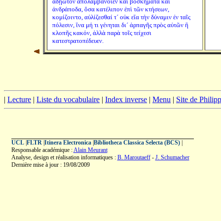
ἀδῄωτον ἀπολαμβάνοιεν καὶ βοσκήματα καὶ
ἀνδράποδα, ὅσα κατέλιπον ἐπὶ τῶν κτήσεων,
κομίζοιντο, αὐλίζεσθαί τ´ οὐκ εἴα τὴν δύναμιν ἐν ταῖς
πόλεσιν, ἵνα μή τι γένηται δι´ ἁρπαγῆς πρὸς αὐτῶν ἢ
κλοπῆς κακόν, ἀλλὰ παρὰ τοῖς τείχεσι
κατεστρατοπέδευεν.
|
Lecture
|
Liste du vocabulaire
|
Index inverse
|
Menu
|
Site de Phili
UCL
|
FLTR
|
Itinera Electronica
|
Bibliotheca Classica Selecta (BCS)
|
Responsable académique :
Alain Meurant
Analyse, design et réalisation informatiques :
B. Maroutaeff
-
J. Schumacher
Dernière mise à jour : 19/08/2009