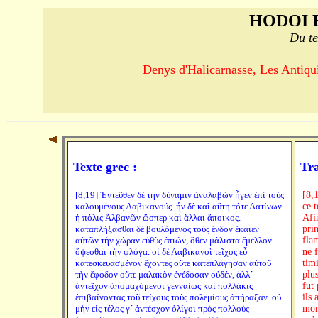
HODOI 
Du te
Denys d'Halicarnasse, Les Antiquit
Texte grec :
Tra
[8,19] Ἐντεῦθεν δὲ τὴν δύναμιν ἀναλαβὼν ἦγεν ἐπὶ τοὺς
[8,
καλουμένους Λαβικανούς. ἦν δὲ καὶ αὕτη τότε Λατίνων
ce 
ἡ πόλις Ἀλβανῶν ὥσπερ καὶ ἄλλαι ἄποικος.
Afi
καταπλήξασθαι δὲ βουλόμενος τοὺς ἔνδον ἔκαιεν
pri
αὐτῶν τὴν χώραν εὐθὺς ἐπιών, ὅθεν μάλιστα ἔμελλον
fla
ὄψεσθαι τὴν φλόγα. οἱ δὲ Λαβικανοὶ τεῖχος εὖ
ne 
κατεσκευασμένον ἔχοντες οὔτε κατεπλάγησαν αὐτοῦ
timi
τὴν ἔφοδον οὔτε μαλακὸν ἐνέδοσαν οὐδέν, ἀλλ´
plu
ἀντεῖχον ἀπομαχόμενοι γενναίως καὶ πολλάκις
fut 
ἐπιβαίνοντας τοῦ τείχους τοὺς πολεμίους ἀπήραξαν. οὐ
ils
μὴν εἰς τέλος γ´ ἀντέσχον ὀλίγοι πρὸς πολλοὺς
mom