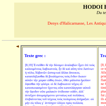
HODOI 
Du te
Denys d'Halicarnasse, Les Antiquit
Texte grec :
Tra
[8,19] Ἐντεῦθεν δὲ τὴν δύναμιν ἀναλαβὼν ἦγεν ἐπὶ τοὺς
[8,
καλουμένους Λαβικανούς. ἦν δὲ καὶ αὕτη τότε Λατίνων
ce 
ἡ πόλις Ἀλβανῶν ὥσπερ καὶ ἄλλαι ἄποικος.
Afi
καταπλήξασθαι δὲ βουλόμενος τοὺς ἔνδον ἔκαιεν
pri
αὐτῶν τὴν χώραν εὐθὺς ἐπιών, ὅθεν μάλιστα ἔμελλον
fla
ὄψεσθαι τὴν φλόγα. οἱ δὲ Λαβικανοὶ τεῖχος εὖ
ne 
κατεσκευασμένον ἔχοντες οὔτε κατεπλάγησαν αὐτοῦ
timi
τὴν ἔφοδον οὔτε μαλακὸν ἐνέδοσαν οὐδέν, ἀλλ´
plu
ἀντεῖχον ἀπομαχόμενοι γενναίως καὶ πολλάκις
fut 
ἐπιβαίνοντας τοῦ τείχους τοὺς πολεμίους ἀπήραξαν. οὐ
ils
μὴν εἰς τέλος γ´ ἀντέσχον ὀλίγοι πρὸς πολλοὺς
mom