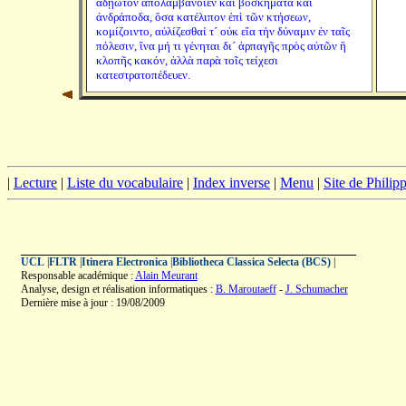
ἀδῄωτον ἀπολαμβάνοιεν καὶ βοσκήματα καὶ
ἀνδράποδα, ὅσα κατέλιπον ἐπὶ τῶν κτήσεων,
κομίζοιντο, αὐλίζεσθαί τ´ οὐκ εἴα τὴν δύναμιν ἐν ταῖς
πόλεσιν, ἵνα μή τι γένηται δι´ ἁρπαγῆς πρὸς αὐτῶν ἢ
κλοπῆς κακόν, ἀλλὰ παρὰ τοῖς τείχεσι
κατεστρατοπέδευεν.
|
Lecture
|
Liste du vocabulaire
|
Index inverse
|
Menu
|
Site de Phili
UCL
|
FLTR
|
Itinera Electronica
|
Bibliotheca Classica Selecta (BCS)
|
Responsable académique :
Alain Meurant
Analyse, design et réalisation informatiques :
B. Maroutaeff
-
J. Schumacher
Dernière mise à jour : 19/08/2009