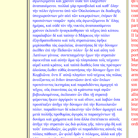
ἀγωνιζόμενοι καὶ χρόνον οὐδὲ τὸν ἐλάχιστον
qu'u
ἀναπαυόμενοι. πολλαὶ γὰρ προσβολαὶ καὶ καθ´ ὅλην
trou
τὴν πόλιν ἐγίνοντο ὑπὸ τῶν Οὐολούσκων ἐκ διαδοχῆς
tou
ὑποχωρούντων μὲν αἰεὶ τῶν κεκμηκότων, ἑτέρων δὲ
con
προσιόντων νεαρῶν· πρὸς οὓς ἀγωνιζόμενοι δι´ ὅλης
fit 
ἡμέρας, καὶ οὐδὲ τὸν τῆς νυκτὸς ἀναπαυσάμενοι
par
χρόνον ἐκλιπεῖν ἠναγκάσθησαν τὸ τεῖχος ὑπὸ κόπου.
rang
παραλαβὼν δὲ καὶ ταύτην ὁ Μάρκιος τὴν πόλιν
Il l
ἐξηνδραποδίσατο καὶ τοῖς στρατιώταις ἐφῆκε
len
μερίσασθαι τὰς ὠφελείας. ἀναστήσας δὲ τὴν δύναμιν
tro
ἐκεῖθεν ἐπὶ τὴν Πεδανῶν πόλιν· ἦν δὲ καὶ αὕτη τοῦ
port
Λατίνων γένους· συντεταγμένην ἔχων τὴν στρατιὰν
port
ἀφικνεῖται καὶ αὐτὴν ἅμα τῷ πλησιάσαι τοῖς τείχεσιν
Marc
αἱρεῖ κατὰ κράτος. καὶ ταὐτὰ διαθεὶς ὅσα τὰς πρότερον
leur
ἁλούσας ἕωθεν εὐθὺς ἀναστήσας τὴν δύναμιν ἦγεν ἐπὶ
bes
Κορβιῶνα. ὄντι δ´ αὐτῷ πλησίον τοῦ τείχους τὰς πύλας
arme
ἀνοίξαντες οἱ ἔνδον ἀπαντῶσιν ἀντὶ τῶν ὅπλων
com
προτείνοντες ἱκετηρίας καὶ παραδιδόντες ἀμαχητὶ τὸ
son
τεῖχος. οὓς ἐπαινέσας ὡς τὰ κράτιστα περὶ σφῶν
pass
βεβουλευμένους, ἐκέλευσεν ὧν ἔδει τῇ στρατιᾷ
alli
φέροντας ἥκειν ἀργύριόν τε καὶ σῖτον, καὶ λαβὼν ὅσα
acte
προσέταξεν ἀπῆγε τὴν δύναμιν ἐπὶ τὴν Κοπιολανῶν
leur
πόλιν. παραδόντων δὲ κἀκείνην τῶν ἔνδον ἀμαχητὶ καὶ
leu
μετὰ πολλῆς προθυμίας ἀγοράς τε παρασχόντων τῇ
trou
δυνάμει καὶ χρήματα καὶ ὅσα ἄλλα ἐπετέτακτο αὐτοῖς
cau
ἀπῆγε τὴν στρατιὰν ὡς διὰ φιλίας γῆς. πάνυ γὰρ δὴ καὶ
ord
τοῦτ´ ἐσπούδαζεν, ὡς μηδὲν οἱ παραδιδόντες αὐτοῖς τὰς
πόλεις πάθοιεν, ὧν φιλεῖ δρᾶν ὁ πόλεμος, ἀλλὰ καὶ γῆν