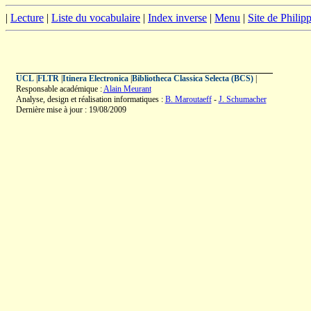
|
Lecture
|
Liste du vocabulaire
|
Index inverse
|
Menu
|
Site de Phili
UCL
|
FLTR
|
Itinera Electronica
|
Bibliotheca Classica Selecta (BCS)
|
Responsable académique :
Alain Meurant
Analyse, design et réalisation informatiques :
B. Maroutaeff
-
J. Schumacher
Dernière mise à jour : 19/08/2009