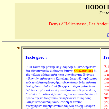
HODOI 
Du te
Denys d'Halicarnasse, Les Antiquit
Texte grec :
Tra
[8,4] Ταῦτα τῆς βουλῆς ψηφισαμένης οἱ μὲν ἐκήρυττον
[8,
διὰ τῶν στενωπῶν διεξιόντες ἀπιέναι
Οὐολούσκους
ἐκ
par
τῆς πόλεως αὐτίκα μάλα κατὰ μίαν ἅπαντας ἐξιόντας
le 
πύλην τὴν καλουμένην Καπυΐνην, ἕτεροι δὲ παρέπεμπον
bonn
τοὺς ἀπαλλαττομένους ἅμα τοῖς ὑπάτοις· ἔνθα μάλιστα
tou
ὤφθη, ὅσον αὐτῶν τὸ πλῆθος ἦν καὶ ὡς ἀκμαῖον ἅπαν
nomb
ὑφ´ ἕνα καιρὸν καὶ κατὰ μίαν ἐξιόντων πύλην. πρῶτος
pre
δ´ αὐτῶν· ὁ Τύλλος ἐξῄει διὰ ταχέων καὶ καταλαβὼν οὐ
pas
πρόσω τῆς πόλεως τόπον ἐπιτήδειον ἐν τούτῳ τοὺς
aut
ὑστεροῦντας ἀνελάμβανεν. ἐπειδὴ δὲ πάντες
peup
συνήχθησαν, ἐκκλησίαν ποιησάμενος πολλῇ καταβοῇ
des