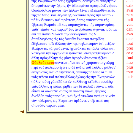
τῆς Ῥωμαίων πόλεως ἐχρήσατο, δεινὴν καὶ ἀφόρητον
à la
ἀποφαίνων τὴν ὕβριν, ἣν ὑβρισμένοι πρὸς αὐτῶν ἦσαν
exh
Οὐολοῦσκοι μόνοι τῶν ἄλλων ξένων ἐξελασθέντες ἐκ
ava
τῆς πόλεως· καὶ λέγειν ἠξίου ταῦτα πρὸς τὴν ἑαυτοῦ
pun
πόλιν ἕκαστον καὶ πράττειν, ὅπως παύσωνται τῆς
indi
ὕβρεως Ῥωμαῖοι δίκας παρασχόντες τῆς παρανομίας.
ven
ταῦτ´ εἰπὼν καὶ παραθήξας ἀνθρώπους ἀγανακτοῦντας
dans
ἐπὶ τῷ πάθει διέλυσε τὴν ἐκκλησίαν. ὡς δ´
avec
ἀπαλλαγέντες εἰς τὰς ἑαυτῶν ἕκαστοι πατρίδας
que
ἐδήλωσαν τοῖς ἄλλοις τὸν προπηλακισμὸν ἐπὶ μεῖζον
tout
ἐξαίροντες τὰ γενόμενα, ἠγανάκτει τε πᾶσα πόλις καὶ
pre
κατέχειν τὴν ὀργὴν οὐκ ἠδύνατο· διαπρεσβευομένη δ´
ce q
ἄλλη πρὸς ἄλλην εἰς μίαν ἀγορὰν ἅπαντας ἠξίου
fou
Οὐολούσκους
συνιέναι, ἵνα κοινῇ χρήσαιντο γνώμῃ
l'a
περὶ τοῦ πολέμου ἐγίνετο δὲ ταῦτα τοῦ Τύλλου μάλιστ´
plu
ἐνάγοντος, καὶ συνῄεσαν ἐξ ἁπάσης πόλεως οἵ τ´ ἐν
tout
τοῖς τέλεσι καὶ πολὺς ἄλλος ὄχλος εἰς τὴν Ἐχετρανῶν
pui
πόλιν· αὕτη γὰρ ἐδόκει ἐν καλλίστῃ κεῖσθαι συνόδῳ
ταῖς ἄλλαις ἡ πόλις. ῥηθέντων δὲ πολλῶν λόγων, οὓς
εἶπον οἱ δυναστεύοντες ἐν ἑκάστῃ πόλει, ψῆφος
ἀνεδόθη τοῖς παροῦσι, καὶ ἦν ἡ νικῶσα γνώμη κινεῖν
τὸν πόλεμον, ὡς Ῥωμαίων ἀρξάντων τῆς περὶ τὰς
σπονδὰς παρανομίας.