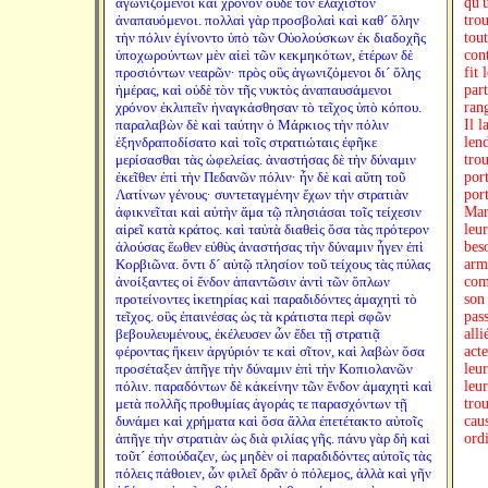
ἀγωνιζόμενοι καὶ χρόνον οὐδὲ τὸν ἐλάχιστον
qu'u
ἀναπαυόμενοι. πολλαὶ γὰρ προσβολαὶ καὶ καθ´ ὅλην
trou
τὴν πόλιν ἐγίνοντο ὑπὸ τῶν Οὐολούσκων ἐκ διαδοχῆς
tou
ὑποχωρούντων μὲν αἰεὶ τῶν κεκμηκότων, ἑτέρων δὲ
con
προσιόντων νεαρῶν· πρὸς οὓς ἀγωνιζόμενοι δι´ ὅλης
fit 
ἡμέρας, καὶ οὐδὲ τὸν τῆς νυκτὸς ἀναπαυσάμενοι
par
χρόνον ἐκλιπεῖν ἠναγκάσθησαν τὸ τεῖχος ὑπὸ κόπου.
rang
παραλαβὼν δὲ καὶ ταύτην ὁ Μάρκιος τὴν πόλιν
Il l
ἐξηνδραποδίσατο καὶ τοῖς στρατιώταις ἐφῆκε
len
μερίσασθαι τὰς ὠφελείας. ἀναστήσας δὲ τὴν δύναμιν
tro
ἐκεῖθεν ἐπὶ τὴν Πεδανῶν πόλιν· ἦν δὲ καὶ αὕτη τοῦ
port
Λατίνων γένους· συντεταγμένην ἔχων τὴν στρατιὰν
port
ἀφικνεῖται καὶ αὐτὴν ἅμα τῷ πλησιάσαι τοῖς τείχεσιν
Marc
αἱρεῖ κατὰ κράτος. καὶ ταὐτὰ διαθεὶς ὅσα τὰς πρότερον
leur
ἁλούσας ἕωθεν εὐθὺς ἀναστήσας τὴν δύναμιν ἦγεν ἐπὶ
bes
Κορβιῶνα. ὄντι δ´ αὐτῷ πλησίον τοῦ τείχους τὰς πύλας
arme
ἀνοίξαντες οἱ ἔνδον ἀπαντῶσιν ἀντὶ τῶν ὅπλων
com
προτείνοντες ἱκετηρίας καὶ παραδιδόντες ἀμαχητὶ τὸ
son
τεῖχος. οὓς ἐπαινέσας ὡς τὰ κράτιστα περὶ σφῶν
pass
βεβουλευμένους, ἐκέλευσεν ὧν ἔδει τῇ στρατιᾷ
alli
φέροντας ἥκειν ἀργύριόν τε καὶ σῖτον, καὶ λαβὼν ὅσα
acte
προσέταξεν ἀπῆγε τὴν δύναμιν ἐπὶ τὴν Κοπιολανῶν
leur
πόλιν. παραδόντων δὲ κἀκείνην τῶν ἔνδον ἀμαχητὶ καὶ
leu
μετὰ πολλῆς προθυμίας ἀγοράς τε παρασχόντων τῇ
trou
δυνάμει καὶ χρήματα καὶ ὅσα ἄλλα ἐπετέτακτο αὐτοῖς
cau
ἀπῆγε τὴν στρατιὰν ὡς διὰ φιλίας γῆς. πάνυ γὰρ δὴ καὶ
ord
τοῦτ´ ἐσπούδαζεν, ὡς μηδὲν οἱ παραδιδόντες αὐτοῖς τὰς
πόλεις πάθοιεν, ὧν φιλεῖ δρᾶν ὁ πόλεμος, ἀλλὰ καὶ γῆν