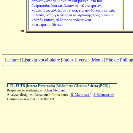
ἀδῄωτον ἀπολαμβάνοιεν καὶ βοσκήματα καὶ
ἀνδράποδα, ὅσα κατέλιπον ἐπὶ τῶν κτήσεων,
κομίζοιντο, αὐλίζεσθαί τ´ οὐκ εἴα τὴν δύναμιν ἐν ταῖς
πόλεσιν, ἵνα μή τι γένηται δι´ ἁρπαγῆς πρὸς αὐτῶν ἢ
κλοπῆς κακόν, ἀλλὰ παρὰ τοῖς τείχεσι
κατεστρατοπέδευεν.
|
Lecture
|
Liste du vocabulaire
|
Index inverse
|
Menu
|
Site de Phili
UCL
|
FLTR
|
Itinera Electronica
|
Bibliotheca Classica Selecta (BCS)
|
Responsable académique :
Alain Meurant
Analyse, design et réalisation informatiques :
B. Maroutaeff
-
J. Schumacher
Dernière mise à jour : 19/08/2009