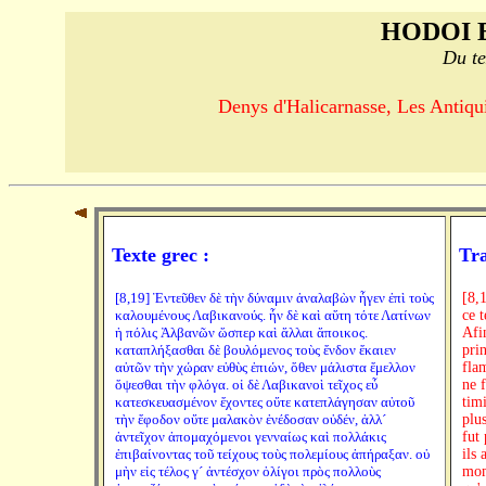
HODOI 
Du te
Denys d'Halicarnasse, Les Antiquit
Texte grec :
Tra
[8,19] Ἐντεῦθεν δὲ τὴν δύναμιν ἀναλαβὼν ἦγεν ἐπὶ τοὺς
[8,
καλουμένους Λαβικανούς. ἦν δὲ καὶ αὕτη τότε Λατίνων
ce 
ἡ πόλις Ἀλβανῶν ὥσπερ καὶ ἄλλαι ἄποικος.
Afi
καταπλήξασθαι δὲ βουλόμενος τοὺς ἔνδον ἔκαιεν
pri
αὐτῶν τὴν χώραν εὐθὺς ἐπιών, ὅθεν μάλιστα ἔμελλον
fla
ὄψεσθαι τὴν φλόγα. οἱ δὲ Λαβικανοὶ τεῖχος εὖ
ne 
κατεσκευασμένον ἔχοντες οὔτε κατεπλάγησαν αὐτοῦ
timi
τὴν ἔφοδον οὔτε μαλακὸν ἐνέδοσαν οὐδέν, ἀλλ´
plu
ἀντεῖχον ἀπομαχόμενοι γενναίως καὶ πολλάκις
fut 
ἐπιβαίνοντας τοῦ τείχους τοὺς πολεμίους ἀπήραξαν. οὐ
ils
μὴν εἰς τέλος γ´ ἀντέσχον ὀλίγοι πρὸς πολλοὺς
mom