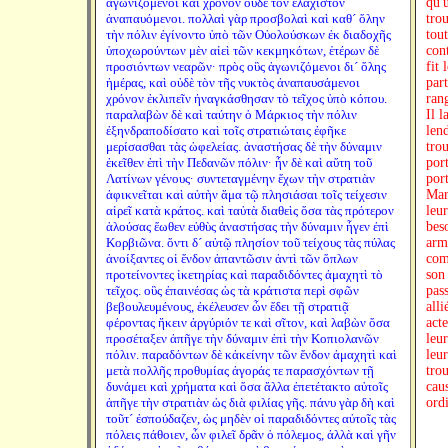
ἀγωνιζόμενοι καὶ χρόνον οὐδὲ τὸν ἐλάχιστον
qu'u
ἀναπαυόμενοι. πολλαὶ γὰρ προσβολαὶ καὶ καθ´ ὅλην
trou
τὴν πόλιν ἐγίνοντο ὑπὸ τῶν Οὐολούσκων ἐκ διαδοχῆς
tou
ὑποχωρούντων μὲν αἰεὶ τῶν κεκμηκότων, ἑτέρων δὲ
con
προσιόντων νεαρῶν· πρὸς οὓς ἀγωνιζόμενοι δι´ ὅλης
fit 
ἡμέρας, καὶ οὐδὲ τὸν τῆς νυκτὸς ἀναπαυσάμενοι
par
χρόνον ἐκλιπεῖν ἠναγκάσθησαν τὸ τεῖχος ὑπὸ κόπου.
rang
παραλαβὼν δὲ καὶ ταύτην ὁ Μάρκιος τὴν πόλιν
Il l
ἐξηνδραποδίσατο καὶ τοῖς στρατιώταις ἐφῆκε
len
μερίσασθαι τὰς ὠφελείας. ἀναστήσας δὲ τὴν δύναμιν
tro
ἐκεῖθεν ἐπὶ τὴν Πεδανῶν πόλιν· ἦν δὲ καὶ αὕτη τοῦ
port
Λατίνων γένους· συντεταγμένην ἔχων τὴν στρατιὰν
port
ἀφικνεῖται καὶ αὐτὴν ἅμα τῷ πλησιάσαι τοῖς τείχεσιν
Marc
αἱρεῖ κατὰ κράτος. καὶ ταὐτὰ διαθεὶς ὅσα τὰς πρότερον
leur
ἁλούσας ἕωθεν εὐθὺς ἀναστήσας τὴν δύναμιν ἦγεν ἐπὶ
bes
Κορβιῶνα. ὄντι δ´ αὐτῷ πλησίον τοῦ τείχους τὰς πύλας
arme
ἀνοίξαντες οἱ ἔνδον ἀπαντῶσιν ἀντὶ τῶν ὅπλων
com
προτείνοντες ἱκετηρίας καὶ παραδιδόντες ἀμαχητὶ τὸ
son
τεῖχος. οὓς ἐπαινέσας ὡς τὰ κράτιστα περὶ σφῶν
pass
βεβουλευμένους, ἐκέλευσεν ὧν ἔδει τῇ στρατιᾷ
alli
φέροντας ἥκειν ἀργύριόν τε καὶ σῖτον, καὶ λαβὼν ὅσα
acte
προσέταξεν ἀπῆγε τὴν δύναμιν ἐπὶ τὴν Κοπιολανῶν
leur
πόλιν. παραδόντων δὲ κἀκείνην τῶν ἔνδον ἀμαχητὶ καὶ
leu
μετὰ πολλῆς προθυμίας ἀγοράς τε παρασχόντων τῇ
trou
δυνάμει καὶ χρήματα καὶ ὅσα ἄλλα ἐπετέτακτο αὐτοῖς
cau
ἀπῆγε τὴν στρατιὰν ὡς διὰ φιλίας γῆς. πάνυ γὰρ δὴ καὶ
ord
τοῦτ´ ἐσπούδαζεν, ὡς μηδὲν οἱ παραδιδόντες αὐτοῖς τὰς
πόλεις πάθοιεν, ὧν φιλεῖ δρᾶν ὁ πόλεμος, ἀλλὰ καὶ γῆν