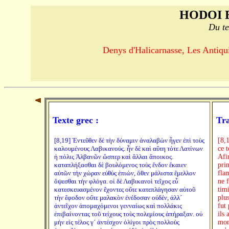
HODOI 
Du te
Denys d'Halicarnasse, Les Antiquit
Texte grec :
Tra
[8,19] Ἐντεῦθεν δὲ τὴν δύναμιν ἀναλαβὼν ἦγεν ἐπὶ τοὺς
[8,
καλουμένους Λαβικανούς. ἦν δὲ καὶ αὕτη τότε Λατίνων
ce 
ἡ πόλις Ἀλβανῶν ὥσπερ καὶ ἄλλαι ἄποικος.
Afi
καταπλήξασθαι δὲ βουλόμενος τοὺς ἔνδον ἔκαιεν
pri
αὐτῶν τὴν χώραν εὐθὺς ἐπιών, ὅθεν μάλιστα ἔμελλον
fla
ὄψεσθαι τὴν φλόγα. οἱ δὲ Λαβικανοὶ τεῖχος εὖ
ne 
κατεσκευασμένον ἔχοντες οὔτε κατεπλάγησαν αὐτοῦ
timi
τὴν ἔφοδον οὔτε μαλακὸν ἐνέδοσαν οὐδέν, ἀλλ´
plu
ἀντεῖχον ἀπομαχόμενοι γενναίως καὶ πολλάκις
fut 
ἐπιβαίνοντας τοῦ τείχους τοὺς πολεμίους ἀπήραξαν. οὐ
ils
μὴν εἰς τέλος γ´ ἀντέσχον ὀλίγοι πρὸς πολλοὺς
mom