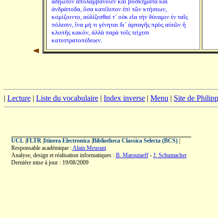
ἀδῄωτον ἀπολαμβάνοιεν καὶ βοσκήματα καὶ
ἀνδράποδα, ὅσα κατέλιπον ἐπὶ τῶν κτήσεων,
κομίζοιντο, αὐλίζεσθαί τ´ οὐκ εἴα τὴν δύναμιν ἐν ταῖς
πόλεσιν, ἵνα μή τι γένηται δι´ ἁρπαγῆς πρὸς αὐτῶν ἢ
κλοπῆς κακόν, ἀλλὰ παρὰ τοῖς τείχεσι
κατεστρατοπέδευεν.
|
Lecture
|
Liste du vocabulaire
|
Index inverse
|
Menu
|
Site de Phili
UCL
|
FLTR
|
Itinera Electronica
|
Bibliotheca Classica Selecta (BCS)
|
Responsable académique :
Alain Meurant
Analyse, design et réalisation informatiques :
B. Maroutaeff
-
J. Schumacher
Dernière mise à jour : 19/08/2009