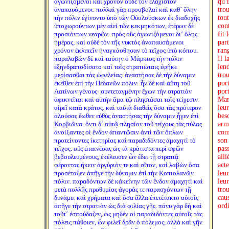
ἀγωνιζόμενοι καὶ χρόνον οὐδὲ τὸν ἐλάχιστον
qu'u
ἀναπαυόμενοι. πολλαὶ γὰρ προσβολαὶ καὶ καθ´ ὅλην
trou
τὴν πόλιν ἐγίνοντο ὑπὸ τῶν Οὐολούσκων ἐκ διαδοχῆς
tou
ὑποχωρούντων μὲν αἰεὶ τῶν κεκμηκότων, ἑτέρων δὲ
con
προσιόντων νεαρῶν· πρὸς οὓς ἀγωνιζόμενοι δι´ ὅλης
fit 
ἡμέρας, καὶ οὐδὲ τὸν τῆς νυκτὸς ἀναπαυσάμενοι
par
χρόνον ἐκλιπεῖν ἠναγκάσθησαν τὸ τεῖχος ὑπὸ κόπου.
rang
παραλαβὼν δὲ καὶ ταύτην ὁ Μάρκιος τὴν πόλιν
Il l
ἐξηνδραποδίσατο καὶ τοῖς στρατιώταις ἐφῆκε
len
μερίσασθαι τὰς ὠφελείας. ἀναστήσας δὲ τὴν δύναμιν
tro
ἐκεῖθεν ἐπὶ τὴν Πεδανῶν πόλιν· ἦν δὲ καὶ αὕτη τοῦ
port
Λατίνων γένους· συντεταγμένην ἔχων τὴν στρατιὰν
port
ἀφικνεῖται καὶ αὐτὴν ἅμα τῷ πλησιάσαι τοῖς τείχεσιν
Marc
αἱρεῖ κατὰ κράτος. καὶ ταὐτὰ διαθεὶς ὅσα τὰς πρότερον
leur
ἁλούσας ἕωθεν εὐθὺς ἀναστήσας τὴν δύναμιν ἦγεν ἐπὶ
bes
Κορβιῶνα. ὄντι δ´ αὐτῷ πλησίον τοῦ τείχους τὰς πύλας
arme
ἀνοίξαντες οἱ ἔνδον ἀπαντῶσιν ἀντὶ τῶν ὅπλων
com
προτείνοντες ἱκετηρίας καὶ παραδιδόντες ἀμαχητὶ τὸ
son
τεῖχος. οὓς ἐπαινέσας ὡς τὰ κράτιστα περὶ σφῶν
pass
βεβουλευμένους, ἐκέλευσεν ὧν ἔδει τῇ στρατιᾷ
alli
φέροντας ἥκειν ἀργύριόν τε καὶ σῖτον, καὶ λαβὼν ὅσα
acte
προσέταξεν ἀπῆγε τὴν δύναμιν ἐπὶ τὴν Κοπιολανῶν
leur
πόλιν. παραδόντων δὲ κἀκείνην τῶν ἔνδον ἀμαχητὶ καὶ
leu
μετὰ πολλῆς προθυμίας ἀγοράς τε παρασχόντων τῇ
trou
δυνάμει καὶ χρήματα καὶ ὅσα ἄλλα ἐπετέτακτο αὐτοῖς
cau
ἀπῆγε τὴν στρατιὰν ὡς διὰ φιλίας γῆς. πάνυ γὰρ δὴ καὶ
ord
τοῦτ´ ἐσπούδαζεν, ὡς μηδὲν οἱ παραδιδόντες αὐτοῖς τὰς
πόλεις πάθοιεν, ὧν φιλεῖ δρᾶν ὁ πόλεμος, ἀλλὰ καὶ γῆν