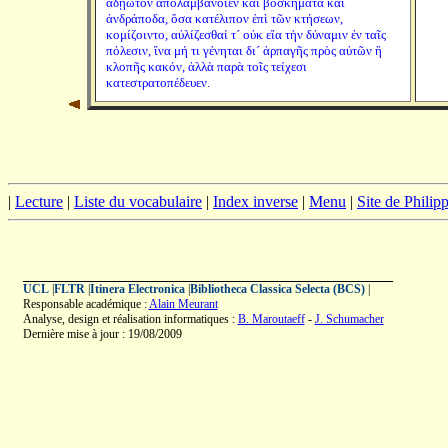
ἀδῄωτον ἀπολαμβάνοιεν καὶ βοσκήματα καὶ
ἀνδράποδα, ὅσα κατέλιπον ἐπὶ τῶν κτήσεων,
κομίζοιντο, αὐλίζεσθαί τ´ οὐκ εἴα τὴν δύναμιν ἐν ταῖς
πόλεσιν, ἵνα μή τι γένηται δι´ ἁρπαγῆς πρὸς αὐτῶν ἢ
κλοπῆς κακόν, ἀλλὰ παρὰ τοῖς τείχεσι
κατεστρατοπέδευεν.
|
Lecture
|
Liste du vocabulaire
|
Index inverse
|
Menu
|
Site de Phili
UCL
|
FLTR
|
Itinera Electronica
|
Bibliotheca Classica Selecta (BCS)
|
Responsable académique :
Alain Meurant
Analyse, design et réalisation informatiques :
B. Maroutaeff
-
J. Schumacher
Dernière mise à jour : 19/08/2009