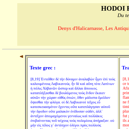
HODOI 
Du te
Denys d'Halicarnasse, Les Antiquit
Texte grec :
Tra
[8,19] Ἐντεῦθεν δὲ τὴν δύναμιν ἀναλαβὼν ἦγεν ἐπὶ τοὺς
[8,
καλουμένους Λαβικανούς. ἦν δὲ καὶ αὕτη τότε Λατίνων
ce 
ἡ πόλις Ἀλβανῶν ὥσπερ καὶ ἄλλαι ἄποικος.
Afi
καταπλήξασθαι δὲ βουλόμενος τοὺς ἔνδον ἔκαιεν
pri
αὐτῶν τὴν χώραν εὐθὺς ἐπιών, ὅθεν μάλιστα ἔμελλον
fla
ὄψεσθαι τὴν φλόγα. οἱ δὲ Λαβικανοὶ τεῖχος εὖ
ne 
κατεσκευασμένον ἔχοντες οὔτε κατεπλάγησαν αὐτοῦ
timi
τὴν ἔφοδον οὔτε μαλακὸν ἐνέδοσαν οὐδέν, ἀλλ´
plu
ἀντεῖχον ἀπομαχόμενοι γενναίως καὶ πολλάκις
fut 
ἐπιβαίνοντας τοῦ τείχους τοὺς πολεμίους ἀπήραξαν. οὐ
ils
μὴν εἰς τέλος γ´ ἀντέσχον ὀλίγοι πρὸς πολλοὺς
mom