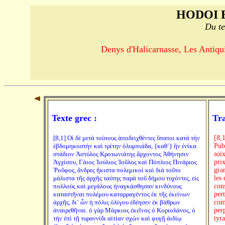
HODOI 
Du te
Denys d'Halicarnasse, Les Antiquit
Texte grec :
Tra
[8,1] Οἱ δὲ μετὰ τούτους ἀποδειχθέντες ὕπατοι κατὰ τὴν
[8,
ἑβδομηκοστὴν καὶ τρίτην ὀλυμπιάδα, {καθ´} ἣν ἐνίκα
Pub
στάδιον Ἀστύλος Κροτωνιάτης ἄρχοντος Ἀθήνησιν
soi
Ἀγχίσου, Γάιος Ἰούλιος Ἰοῦλος καὶ Πόπλιος Πινάριος
prix
Ῥοῦφος, ἄνδρες ἥκιστα πολεμικοὶ καὶ διὰ τοῦτο
gra
μάλιστα τῆς ἀρχῆς ταύτης παρὰ τοῦ δήμου τυχόντες, εἰς
les 
πολλοὺς καὶ μεγάλους ἠναγκάσθησαν κινδύνους
cons
καταστῆναι πολέμου καταρραγέντος ἐκ τῆς ἐκείνων
per
ἀρχῆς, δι´ ὧν ἡ πόλις ὀλίγου ἐδέησεν ἐκ βάθρων
com
ἀναιρεθῆναι. ὁ γὰρ Μάρκιος ἐκεῖνος ὁ Κοριολάνος, ὁ
perp
τὴν ἐπὶ τῇ τυραννίδι αἰτίαν σχὼν καὶ φυγῇ ἀιδίῳ
tyr