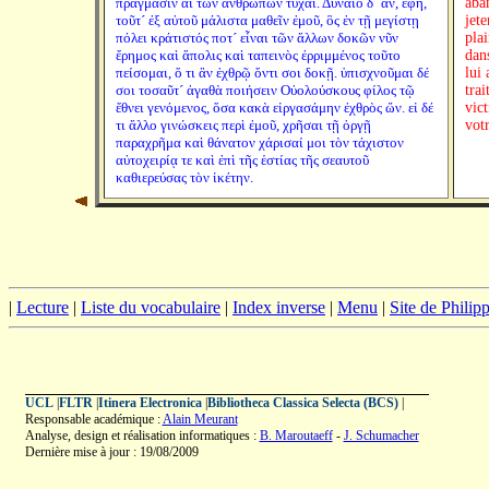
πράγμασιν αἱ τῶν ἀνθρώπων τύχαι. Δύναιο δ´ ἄν, ἔφη,
aba
τοῦτ´ ἐξ αὐτοῦ μάλιστα μαθεῖν ἐμοῦ, ὃς ἐν τῇ μεγίστῃ
jete
πόλει κράτιστός ποτ´ εἶναι τῶν ἄλλων δοκῶν νῦν
pla
ἔρημος καὶ ἄπολις καὶ ταπεινὸς ἐρριμμένος τοῦτο
dans
πείσομαι, ὅ τι ἂν ἐχθρῷ ὄντι σοι δοκῇ. ὑπισχνοῦμαι δέ
lui
σοι τοσαῦτ´ ἀγαθὰ ποιήσειν Οὐολούσκους φίλος τῷ
trai
ἔθνει γενόμενος, ὅσα κακὰ εἰργασάμην ἐχθρὸς ὤν. εἰ δέ
vic
τι ἄλλο γινώσκεις περὶ ἐμοῦ, χρῆσαι τῇ ὀργῇ
vot
παραχρῆμα καὶ θάνατον χάρισαί μοι τὸν τάχιστον
αὐτοχειρίᾳ τε καὶ ἐπὶ τῆς ἑστίας τῆς σεαυτοῦ
καθιερεύσας τὸν ἱκέτην.
|
Lecture
|
Liste du vocabulaire
|
Index inverse
|
Menu
|
Site de Phili
UCL
|
FLTR
|
Itinera Electronica
|
Bibliotheca Classica Selecta (BCS)
|
Responsable académique :
Alain Meurant
Analyse, design et réalisation informatiques :
B. Maroutaeff
-
J. Schumacher
Dernière mise à jour : 19/08/2009