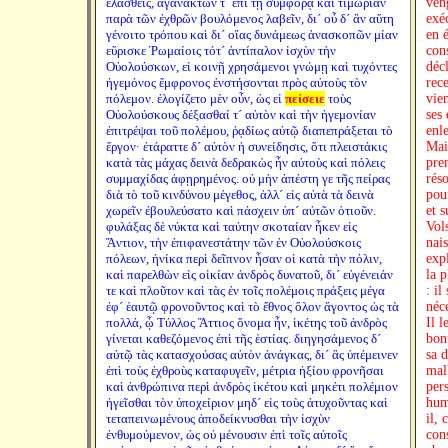
ἐλασθείς, ἀγανακτῶν τ´ ἐπὶ τῇ συμφορᾷ καὶ τιμωρίαν
ven
παρὰ τῶν ἐχθρῶν βουλόμενος λαβεῖν, δι´ οὗ δ´ ἂν αὕτη
exé
γένοιτο τρόπου καὶ δι´ οἵας δυνάμεως ἀνασκοπῶν μίαν
en 
εὕρισκε Ῥωμαίοις τότ´ ἀντίπαλον ἰσχὺν τὴν
con
Οὐολούσκων, εἰ κοινῇ χρησάμενοι γνώμῃ καὶ τυχόντες
déc
ἡγεμόνος ἔμφρονος ἐνστήσονται πρὸς αὐτοὺς τὸν
rec
πόλεμον. ἐλογίζετο μὲν οὖν, ὡς εἰ
πείσειε
τοὺς
vie
Οὐολούσκους δέξασθαί τ´ αὐτὸν καὶ τὴν ἡγεμονίαν
ses 
ἐπιτρέψαι τοῦ πολέμου, ῥᾳδίως αὐτῷ διαπεπράξεται τὸ
enl
ἔργον· ἐτάραττε δ´ αὐτὸν ἡ συνείδησις, ὅτι πλειστάκις
Mai
κατὰ τὰς μάχας δεινὰ δεδρακὼς ἦν αὐτοὺς καὶ πόλεις
pre
συμμαχίδας ἀφῃρημένος. οὐ μὴν ἀπέστη γε τῆς πείρας
rés
διὰ τὸ τοῦ κινδύνου μέγεθος, ἀλλ´ εἰς αὐτὰ τὰ δεινὰ
pour
χωρεῖν ἐβουλεύσατο καὶ πάσχειν ὑπ´ αὐτῶν ὁτιοῦν.
et s
φυλάξας δὲ νύκτα καὶ ταύτην σκοταίαν ἧκεν εἰς
Vol
Ἄντιον, τὴν ἐπιφανεστάτην τῶν ἐν Οὐολούσκοις
nais
πόλεων, ἡνίκα περὶ δεῖπνον ἦσαν οἱ κατὰ τὴν πόλιν,
expl
καὶ παρελθὼν εἰς οἰκίαν ἀνδρὸς δυνατοῦ, δι´ εὐγένειάν
la 
τε καὶ πλοῦτον καὶ τὰς ἐν τοῖς πολέμοις πράξεις μέγα
: il
ἐφ´ ἑαυτῷ φρονοῦντος καὶ τὸ ἔθνος ὅλον ἄγοντος ὡς τὰ
néc
πολλά, ᾧ Τύλλος Ἄττιος ὄνομα ἦν, ἱκέτης τοῦ ἀνδρὸς
Il 
γίνεται καθεζόμενος ἐπὶ τῆς ἑστίας. διηγησάμενος δ´
bon
αὐτῷ τὰς κατασχούσας αὐτὸν ἀνάγκας, δι´ ἃς ὑπέμεινεν
sa d
ἐπὶ τοὺς ἐχθροὺς καταφυγεῖν, μέτρια ἠξίου φρονῆσαι
mal
καὶ ἀνθρώπινα περὶ ἀνδρὸς ἱκέτου καὶ μηκέτι πολέμιον
pers
ἡγεῖσθαι τὸν ὑποχείριον μηδ´ εἰς τοὺς ἀτυχοῦντας καὶ
hum
τεταπεινωμένους ἀποδείκνυσθαι τὴν ἰσχὺν
il,
ἐνθυμούμενον, ὡς οὐ μένουσιν ἐπὶ τοῖς αὐτοῖς
con